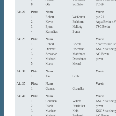
8
Ole
Sch‰fer
TC 69
Ak. 20
Platz
Name
Verein
1
Robert
Weißhuhn
psb 24
2
Kevin
Eichhorn
Aqua Berlin e.V
3
Björn
Hellwig
TSC Berlin
4
Kornelius
Bonin
Ak. 25
Platz
Name
Verein
1
Robert
Brichta
Sportfreunde Be
2
Dietmar
Eisemann
KSC Strausberg
3
Sebastian
Mohrholz
AC-Berlin
4
Michael
Drieschner
privat
5
Mario
Meinel
Ak. 30
Platz
Name
Verein
1
Jan
Gräfe
Ak. 35
Platz
Name
Verein
1
Gunnar
Grugelke
Ak. 40
Platz
Name
Verein
1
Christian
Willms
KSC Strausberg
2
Frank
Pritzkuleit
privat
3
Matthias
Kalb
KSC Strausberg
4
Michael
Eckhardt
AC-Berlin