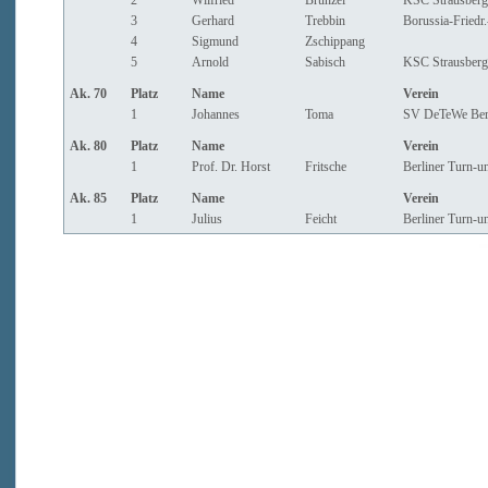
2
Wilfried
Brunzel
KSC Strausberg
3
Gerhard
Trebbin
Borussia-Friedr.
4
Sigmund
Zschippang
5
Arnold
Sabisch
KSC Strausberg
Ak. 70
Platz
Name
Verein
1
Johannes
Toma
SV DeTeWe Ber
Ak. 80
Platz
Name
Verein
1
Prof. Dr. Horst
Fritsche
Berliner Turn-un
Ak. 85
Platz
Name
Verein
1
Julius
Feicht
Berliner Turn-un