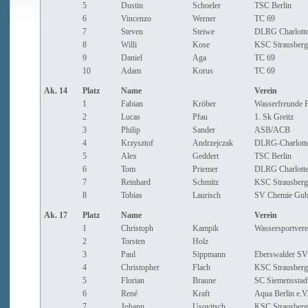
5
Dustin
Schoeler
TSC Berlin
6
Vincenzo
Werner
TC 69
7
Steven
Steiwe
DLRG Charlotte
8
Willi
Kose
KSC Strausberg
9
Daniel
Aga
TC 69
10
Adam
Korus
TC 69
Ak. 14
Platz
Name
Verein
1
Fabian
Kröber
Wasserfreunde 
2
Lucas
Pfau
1. Sk Greitz
3
Philip
Sander
ASB/ACB
4
Krzysztof
Andrzejczak
DLRG-Charlotte
5
Alex
Geddert
TSC Berlin
6
Tom
Priemer
DLRG Charlotte
7
Reinhard
Schmitz
KSC Strausberg
8
Tobias
Laurisch
SV Chemie Gub
Ak. 17
Platz
Name
Verein
1
Christoph
Kampik
Wassersportver
2
Torsten
Holz
3
Paul
Sippmann
Eberswalder SV
4
Christopher
Flach
KSC Strausberg
5
Florian
Braune
SC Siemensstad
6
René
Kraft
Aqua Berlin e.V
7
Johann
Usovitsch
KSC Strausberg