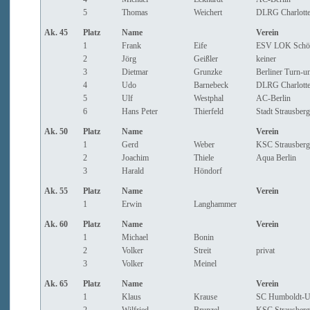
5
Thomas
Weichert
DLRG Charlotte
Ak. 45
Platz
Name
Verein
1
Frank
Eife
ESV LOK Schön
2
Jörg
Geißler
keiner
3
Dietmar
Grunzke
Berliner Turn-un
4
Udo
Barnebeck
DLRG Charlotte
5
Ulf
Westphal
AC-Berlin
6
Hans Peter
Thierfeld
Stadt Strausber
Ak. 50
Platz
Name
Verein
1
Gerd
Weber
KSC Strausberg
2
Joachim
Thiele
Aqua Berlin
3
Harald
Höndorf
Ak. 55
Platz
Name
Verein
1
Erwin
Langhammer
Ak. 60
Platz
Name
Verein
1
Michael
Bonin
2
Volker
Streit
privat
3
Volker
Meinel
Ak. 65
Platz
Name
Verein
1
Klaus
Krause
SC Humboldt-Un