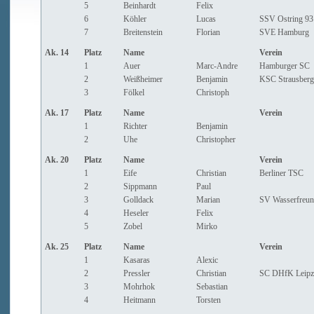
5
Beinhardt
Felix
6
Köhler
Lucas
SSV Ostring 93
7
Breitenstein
Florian
SVE Hamburg
Ak. 14
Platz
Name
Verein
1
Auer
Marc-Andre
Hamburger SC
2
Weißheimer
Benjamin
KSC Strausberg
3
Fölkel
Christoph
Ak. 17
Platz
Name
Verein
1
Richter
Benjamin
2
Uhe
Christopher
Ak. 20
Platz
Name
Verein
1
Eife
Christian
Berliner TSC
2
Sippmann
Paul
3
Golldack
Marian
SV Wasserfreun
4
Heseler
Felix
5
Zobel
Mirko
Ak. 25
Platz
Name
Verein
1
Kasaras
Alexic
2
Pressler
Christian
SC DHfK Leipz
3
Mohrhok
Sebastian
4
Heitmann
Torsten