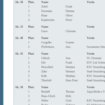
Ak. 30
Platz
Name
Verein
1
Zobel
Frank
2
Eisemann
Dietmar
3
Klaar
Oliver
4
Kupferstein
Pierre
Ak. 35
Platz
Name
Verein
1
Giese
Christian
Ak. 40
Platz
Name
Verein
1
Grugelke
Gunnar
2
Pfefferkorn
Jens
Sacramento Stin
Ak. 45
Platz
Name
Verein
1
Uhlrich
Jens
SC Chemnitz
2
Eife
Frank
ESV Lok Schöne
3
Heuschkel
Hartmut
KSC Strausberg
4
Zahn
Hartmut
Stadt Strausberg
5
Kalb
Matthias
KSC Strausberg
6
Thierfeld
Hans Peter
Stadt Strausberg
Ak. 50
Platz
Name
Verein
1
Retzlaff
Thomas
Aqua Berlin e.V
2
Hans-Ulrich
Höfs
3
Weber
Gerd
KSC Strausberg