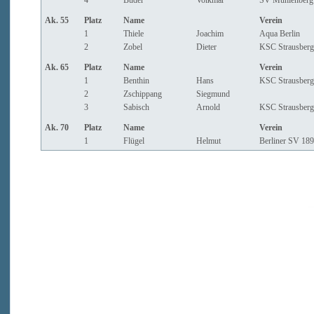
4
Buder
Volkmar
SV Mühlenberg 
Ak. 55
Platz
Name
Verein
1
Thiele
Joachim
Aqua Berlin
2
Zobel
Dieter
KSC Strausberg
Ak. 65
Platz
Name
Verein
1
Benthin
Hans
KSC Strausberg
2
Zschippang
Siegmund
3
Sabisch
Arnold
KSC Strausberg
Ak. 70
Platz
Name
Verein
1
Flügel
Helmut
Berliner SV 18