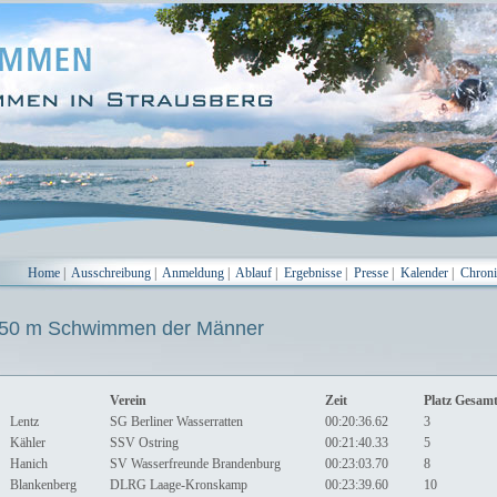
Home
|
Ausschreibung
|
Anmeldung
|
Ablauf
|
Ergebnisse
|
Presse
|
Kalender
|
Chron
0 m Schwimmen der Männer
Verein
Zeit
Platz Gesam
Lentz
SG Berliner Wasserratten
00:20:36.62
3
Kähler
SSV Ostring
00:21:40.33
5
Hanich
SV Wasserfreunde Brandenburg
00:23:03.70
8
Blankenberg
DLRG Laage-Kronskamp
00:23:39.60
10