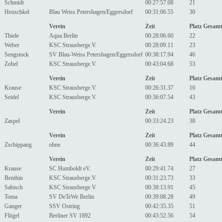
Schmidt
00:27:57.08
21
Heuschkel
Blau Weiss Petershagen/Eggersdorf
00:31:06.55
30
Verein
Zeit
Platz Gesam
Thiele
Aqua Berlin
00:28:06.60
22
Weber
KSC Strausberge.V.
00:28:09.11
23
Sengstock
SV Blau-Weiss Petershagen/Eggersdorf
00:38:17.94
46
Zobel
KSC Strausberge.V.
00:43:04.68
53
Verein
Zeit
Platz Gesam
Krause
KSC Strausberge.V.
00:26:31.37
16
Seidel
KSC Strausberge.V.
00:36:07.54
43
Verein
Zeit
Platz Gesam
Zaspel
00:33:24.23
38
Verein
Zeit
Platz Gesam
Zschippang
ohne
00:36:43.89
44
Verein
Zeit
Platz Gesam
Krause
SC Humboldt eV.
00:29:41.74
27
Benthin
KSC Strausberge.V.
00:31:23.73
33
Sabisch
KSC Strausberge.V.
00:38:13.91
45
Toma
SV DeTeWe Berlin
00:39:08.28
49
Ganger
SSV Ostring
00:42:35.35
51
Flügel
Berliner SV 1892
00:43:52.56
54