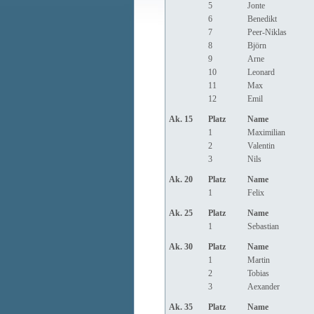
5
Jonte
6
Benedikt
7
Peer-Niklas
8
Björn
9
Arne
10
Leonard
11
Max
12
Emil
Ak. 15
Platz
Name
1
Maximilian
2
Valentin
3
Nils
Ak. 20
Platz
Name
1
Felix
Ak. 25
Platz
Name
1
Sebastian
Ak. 30
Platz
Name
1
Martin
2
Tobias
3
Aexander
Ak. 35
Platz
Name