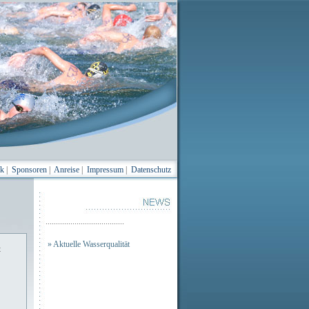
ik
|
Sponsoren
|
Anreise
|
Impressum
|
Datenschutz
......................................
» Aktuelle Wasserqualität
t