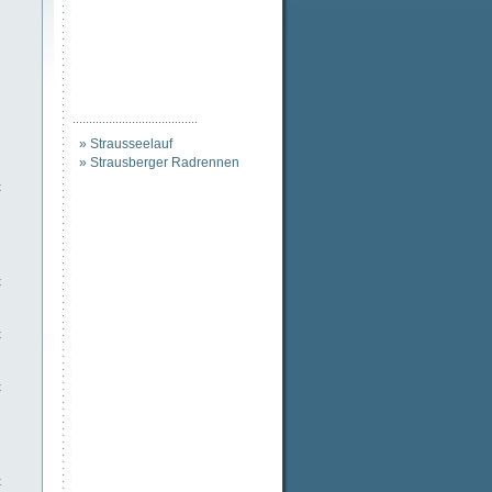
......................................
» Strausseelauf
» Strausberger Radrennen
t
t
t
t
t