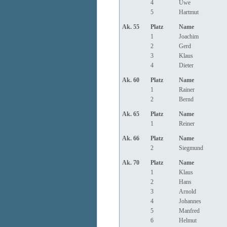
4
Uwe
5
Hartmut
Ak. 55
Platz
Name
1
Joachim
2
Gerd
3
Klaus
4
Dieter
Ak. 60
Platz
Name
1
Rainer
2
Bernd
Ak. 65
Platz
Name
1
Reiner
Ak. 66
Platz
Name
2
Siegmund
Ak. 70
Platz
Name
1
Klaus
2
Hans
3
Arnold
4
Johannes
5
Manfred
6
Helmut