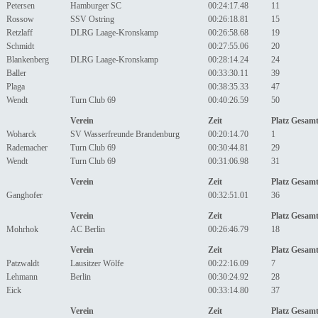
Petersen
Hamburger SC
00:24:17.48
11
Rossow
SSV Ostring
00:26:18.81
15
Retzlaff
DLRG Laage-Kronskamp
00:26:58.68
19
Schmidt
00:27:55.06
20
Blankenberg
DLRG Laage-Kronskamp
00:28:14.24
24
Baller
00:33:30.11
39
Plaga
00:38:35.33
47
Wendt
Turn Club 69
00:40:26.59
50
Verein
Zeit
Platz Gesam
Woharck
SV Wasserfreunde Brandenburg
00:20:14.70
1
Rademacher
Turn Club 69
00:30:44.81
29
Wendt
Turn Club 69
00:31:06.98
31
Verein
Zeit
Platz Gesam
Ganghofer
00:32:51.01
36
Verein
Zeit
Platz Gesam
Mohrhok
AC Berlin
00:26:46.79
18
Verein
Zeit
Platz Gesam
Patzwaldt
Lausitzer Wölfe
00:22:16.09
7
Lehmann
Berlin
00:30:24.92
28
Eick
00:33:14.80
37
Verein
Zeit
Platz Gesam