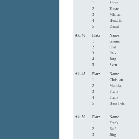
1
Sören
2
Torsten
3
Michael
4
Hendrik
5
Daniel
Ak. 40
Platz
Name
1
Gunnar
2
Olaf
3
Raik
4
Jörg
5
Sven
Ak. 45
Platz
Name
1
Christian
2
Matthias
3
Frank
4
Frank
5
Hans Peter
Ak. 50
Platz
Name
1
Frank
2
Ralf
3
Jörg