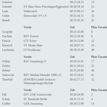
Schubert
00:25:28.25
13
Schmidt
SV Blau-Weiss Petershagen/Eggersdorf
00:28:59.10
25
Laatz
Woltersdorf
00:32:00.13
34
Völter
Eberswalder SV e.V.
00:32:44.31
35
Brandt
00:35:45.26
42
Verein
Zeit
Platz Gesam
Grugelke
00:21:43.68
6
Pawlizki
BSV Friesen
00:23:39.49
9
Fietsch
LTV Erfurt
00:24:22.08
12
Harnisch
SV Monte-Mare
00:29:07.52
26
Lischinsky
LT Nordkreutz
00:38:35.48
48
Verein
Zeit
Platz Gesam
Willms
KSC Strausberge.V.
00:26:31.61
17
Deblitz
00:31:20.03
32
Böhme
00:35:20.88
40
Satkowski
BSV Medizin Marzahn 1990 e.V.
00:35:24.62
41
Thierfeld
SEWOBA GmbH Seelower
00:42:57.17
52
Wohnungsbaugesellschaft
Verein
Zeit
Platz Gesam
Eife
ESV LOK Schöneweide
00:20:24.69
2
Schulz
SC Humboldt Berlin
00:21:13.32
4
Geißler
LKK-Strausberg
00:26:12.99
14