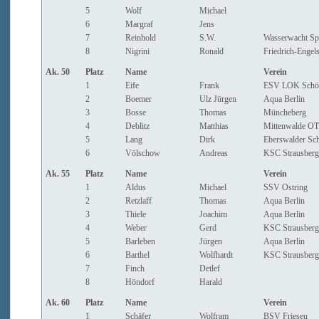
5
Wolf
Michael
6
Margraf
Jens
7
Reinhold
S.W.
Wasserwacht Sp
8
Nigrini
Ronald
Friedrich-Enge
Ak. 50
Platz
Name
Verein
1
Eife
Frank
ESV LOK Schö
2
Boemer
Ulz Jürgen
Aqua Berlin
3
Bosse
Thomas
Müncheberg
4
Deblitz
Matthias
Mittenwalde O
5
Lang
Dirk
Eberswalder Sc
6
Völschow
Andreas
KSC Strausberg 
Ak. 55
Platz
Name
Verein
1
Aldus
Michael
SSV Ostring
2
Retzlaff
Thomas
Aqua Berlin
3
Thiele
Joachim
Aqua Berlin
4
Weber
Gerd
KSC Strausberg
5
Barleben
Jürgen
Aqua Berlin
6
Barthel
Wolfhardt
KSC Strausberg
7
Finch
Detlef
8
Höndorf
Harald
Ak. 60
Platz
Name
Verein
1
Schäfer
Wolfram
BSV Frieseu