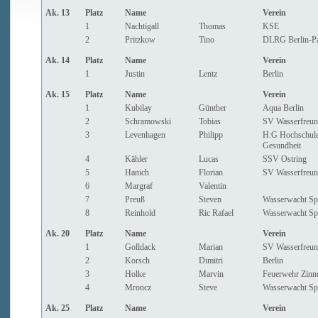
Ak. 13
Platz
Name
Verein
1
Nachtigall
Thomas
KSE
2
Pritzkow
Tino
DLRG Berlin-P
Ak. 14
Platz
Name
Verein
1
Justin
Lentz
Berlin
Ak. 15
Platz
Name
Verein
1
Kubilay
Günther
Aqua Berlin
2
Schramowski
Tobias
SV Wasserfreun
3
Levenhagen
Philipp
H:G Hochschule
Gesundheit
4
Kähler
Lucas
SSV Ostring
5
Hanich
Florian
SV Wasserfreun
6
Margraf
Valentin
7
Preuß
Steven
Wasserwacht Sp
8
Reinhold
Ric Rafael
Wasserwacht Sp
Ak. 20
Platz
Name
Verein
1
Golldack
Marian
SV Wasserfreun
2
Korsch
Dimitri
Berlin
3
Holke
Marvin
Feuerwehr Zinn
4
Mroncz
Steve
Wasserwacht Sp
Ak. 25
Platz
Name
Verein