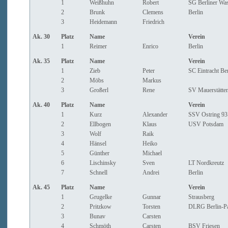
1
Weißhuhn
Robert
SG Berliner Was
2
Brunk
Clemens
Berlin
3
Heidemann
Friedrich
Ak. 30
Platz
Name
Verein
1
Reimer
Enrico
Berlin
Ak. 35
Platz
Name
Verein
1
Zieb
Peter
SC Eintracht Ber
2
Möbs
Markus
3
Großerl
Rene
SV Mauerstätte
Ak. 40
Platz
Name
Verein
1
Kurz
Alexander
SSV Ostring 93 
2
Ellbogen
Klaus
USV Potsdam
3
Wolf
Raik
4
Hänsel
Heiko
5
Günther
Michael
6
Lischinsky
Sven
LT Nordkreutz
7
Schnell
Andrei
Berlin
Ak. 45
Platz
Name
Verein
1
Grugelke
Gunnar
Strausberg
2
Pritzkow
Torsten
DLRG Berlin-P
3
Bunav
Carsten
4
Schmöth
Carsten
BSV Friesen