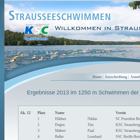
Home
|
Ausschreibung
|
Anme
Ergebnisse 2013 im 1250 m Schwimmen der
Ak. 12
Platz
Name
Verein
1
Hildner
Niklas
SC Poseidon Be
2
Degen
Tim
KSC Strausberg
3
Mäbert
Paul
KSC Strausberg
4
Baller
Leonhard
SSC Berlib-Rei