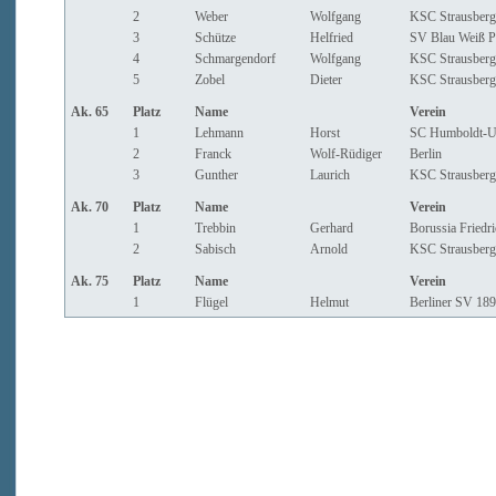
2
Weber
Wolfgang
KSC Strausberg
3
Schütze
Helfried
SV Blau Weiß P
4
Schmargendorf
Wolfgang
KSC Strausberg
5
Zobel
Dieter
KSC Strausberg
Ak. 65
Platz
Name
Verein
1
Lehmann
Horst
SC Humboldt-Un
2
Franck
Wolf-Rüdiger
Berlin
3
Gunther
Laurich
KSC Strausberg
Ak. 70
Platz
Name
Verein
1
Trebbin
Gerhard
Borussia Friedri
2
Sabisch
Arnold
KSC Strausberg
Ak. 75
Platz
Name
Verein
1
Flügel
Helmut
Berliner SV 18