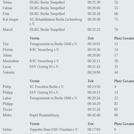
Tobias
DLRG Berlin Tempelhof
00:25:38
52
Fabian
DLRG Berlin Tempelhof
00:26:00
55
Finn
DLRG Berlin Tempelhof
00:28:28
66
Kai Jürgen
SG Rehabilitation Berlin Lichtenberg
00:30:38
75
e.V.
Marcel
DLRG Berlin Tempelhof
00:32:23
78
Verein
Zeit
Platz Gesam
Tim
Turngemeinde in Berlin 1848 e.V.
00:18:01
12
Florian
KSC Strausberg e.V.
00:19:36
14
Tobias
00:20:06
17
Maximilian
KSC Strausberg e.V.
00:20:11
20
Lucas
SSV Ostring 93 e.V.
00:21:43
35
Valentin
00:24:06
44
Verein
Zeit
Platz Gesam
Philip
SC Poseidon Berlin e.V.
00:15:56
4
Philipp
SSV Ostring 93 e.V.
00:18:53
13
Lukas
Turngemeinde in Berlin 1848 e.V.
00:20:24
22
Philipp
00:34:29
82
Tiwari
00:35:26
85
Mirko
Rapid Rummelsburg
00:42:48
90
Verein
Zeit
Platz Gesam
Stefan
Zeppelin-Team OSC Potsdam e.V.
00:17:03
6