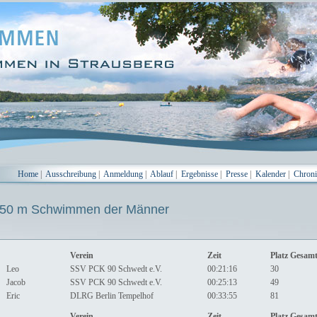
Home
|
Ausschreibung
|
Anmeldung
|
Ablauf
|
Ergebnisse
|
Presse
|
Kalender
|
Chron
0 m Schwimmen der Männer
Verein
Zeit
Platz Gesam
Leo
SSV PCK 90 Schwedt e.V.
00:21:16
30
Jacob
SSV PCK 90 Schwedt e.V.
00:25:13
49
Eric
DLRG Berlin Tempelhof
00:33:55
81
Verein
Zeit
Platz Gesam