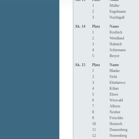
1
Müller
2
Engelmann
3
Nachtigall
Ak. 14
Platz
Name
1
Kreibich
2
Wendland
3
Halmich
4
Schiemann
5
Breyer
Ak. 15
Platz
Name
1
Blanke
2
Sichr
3
Ehinlanwo
4
Kilian
5
Ehses
6
Wrewald
7
Alhorn
8
Neuber
9
Fröschke
10
Heinrich
11
Dannenberg
12
Noerenberg