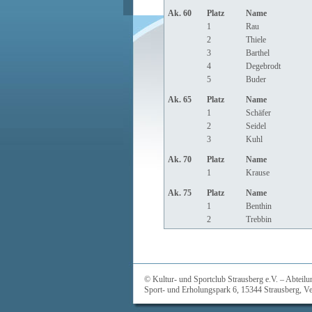
Ak. 60
Platz
Name
1
Rau
2
Thiele
3
Barthel
4
Degebrodt
5
Buder
Ak. 65
Platz
Name
1
Schäfer
2
Seidel
3
Kuhl
Ak. 70
Platz
Name
1
Krause
Ak. 75
Platz
Name
1
Benthin
2
Trebbin
© Kultur- und Sportclub Strausberg e.V. – Abtei
Sport- und Erholungspark 6, 15344 Strausberg, Ve