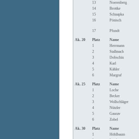
13
Noerenberg
14
Brottke
15
Schnapka
16
Pönisch
17
Pfundt
Ak. 20
Platz
Name
1
Herrmann
2
Stallmach
3
Dobschin
4
Karl
5
Kähler
6
Margraf
Ak. 25
Platz
Name
1
Loche
2
Becker
3
Wollschläger
4
Nützler
5
Gaurav
6
Zobel
Ak. 30
Platz
Name
1
Höhlbaum