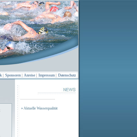
ik
|
Sponsoren
|
Anreise
|
Impressum
|
Datenschutz
......................................
» Aktuelle Wasserqualität
t
t