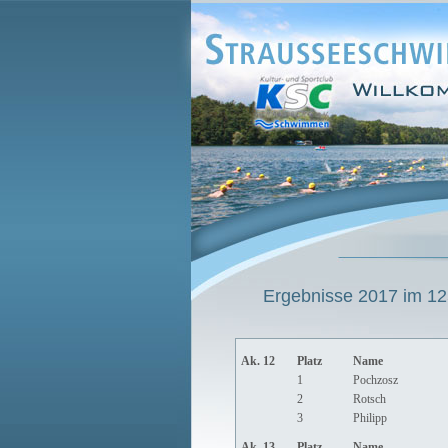
Ergebnisse 2017 im 125
Ak. 12
Platz
Name
1
Pochzosz
2
Rotsch
3
Philipp
Ak. 13
Platz
Name