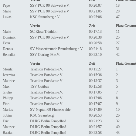
Pepe
SSV PCK 90 Schwedt e.V.
00:20:07
18
Malte
SSV PCK 90 Schwedt e.V.
00:21:05
28
Lukas
KSC Strausberg e.V.
00:25:06
47
Verein
Zeit
Platz Gesam
Malte
SC Riesa Triathlon
00:17:13
11
Dominik
SSV PCK 90 Schwedt e.V.
00:20:38
25
Even
00:20:58
27
Dennis
SV Wasserfreunde Brandenburg e.V.
00:21:18
31
Benedict
SSV Ostring 93 e.V.
00:23:10
42
Verein
Zeit
Platz Gesam
Moritz
Triathlon Potsdam e.V.
00:15:27
1
Jeremias
Triathlon Potsdam e.V.
00:15:36
2
Maurice
Triathlon Potsdam e.V.
00:15:37
3
Max
TSV Cottbus
00:15:58
5
Giulio
Triathlon Potsdam e.V.
00:17:05
7
Philipp
Triathlon Potsdam e.V.
00:17:06
8
Finn
Triathlon Potsdam e.V.
00:17:07
9
Marius
SV Neptun 09 Finsterwalde
00:17:09
10
Tobias
KSC Strausberg
00:20:53
26
Eric
DLRG Berlin Tempelhof
00:21:23
32
Maurice
DLRG Berlin Tempelhof
00:21:57
40
Bastian
DLRG Berlin Tempelhof
00:23:58
43