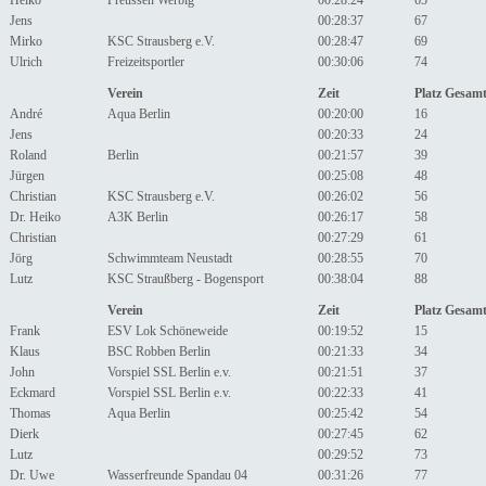
Heiko
Preussen Werbig
00:28:24
65
Jens
00:28:37
67
Mirko
KSC Strausberg e.V.
00:28:47
69
Ulrich
Freizeitsportler
00:30:06
74
Verein
Zeit
Platz Gesam
André
Aqua Berlin
00:20:00
16
Jens
00:20:33
24
Roland
Berlin
00:21:57
39
Jürgen
00:25:08
48
Christian
KSC Strausberg e.V.
00:26:02
56
Dr. Heiko
A3K Berlin
00:26:17
58
Christian
00:27:29
61
Jörg
Schwimmteam Neustadt
00:28:55
70
Lutz
KSC Straußberg - Bogensport
00:38:04
88
Verein
Zeit
Platz Gesam
Frank
ESV Lok Schöneweide
00:19:52
15
Klaus
BSC Robben Berlin
00:21:33
34
John
Vorspiel SSL Berlin e.v.
00:21:51
37
Eckmard
Vorspiel SSL Berlin e.v.
00:22:33
41
Thomas
Aqua Berlin
00:25:42
54
Dierk
00:27:45
62
Lutz
00:29:52
73
Dr. Uwe
Wasserfreunde Spandau 04
00:31:26
77