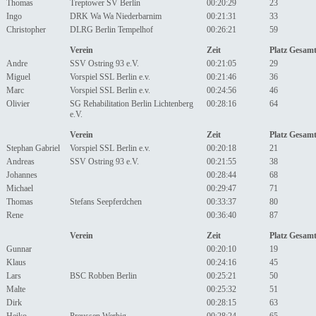
Thomas
Treptower SV Berlin
00:20:29
23
Ingo
DRK Wa Wa Niederbarnim
00:21:31
33
Christopher
DLRG Berlin Tempelhof
00:26:21
59
Verein
Zeit
Platz Gesam
Andre
SSV Ostring 93 e.V.
00:21:05
29
Miguel
Vorspiel SSL Berlin e.v.
00:21:46
36
Marc
Vorspiel SSL Berlin e.v.
00:24:56
46
Olivier
SG Rehabilitation Berlin Lichtenberg
00:28:16
64
e.V.
Verein
Zeit
Platz Gesam
Stephan Gabriel
Vorspiel SSL Berlin e.v.
00:20:18
21
Andreas
SSV Ostring 93 e.V.
00:21:55
38
Johannes
00:28:44
68
Michael
00:29:47
71
Thomas
Stefans Seepferdchen
00:33:37
80
Rene
00:36:40
87
Verein
Zeit
Platz Gesam
Gunnar
00:20:10
19
Klaus
00:24:16
45
Lars
BSC Robben Berlin
00:25:21
50
Malte
00:25:32
51
Dirk
00:28:15
63