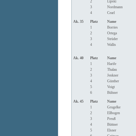
2
Lipski
3
Nordmann
4
Cearl
Ak. 35
Platz
Name
1
Borries
2
Ortega
3
Strüder
4
Wallis
Ak. 40
Platz
Name
1
Harife
2
Thalau
3
Jenkner
4
Günther
5
Voigt
6
Bühner
Ak. 45
Platz
Name
1
Grugelke
2
Ellbogen
3
Preuß
4
Büttner
5
Elsner