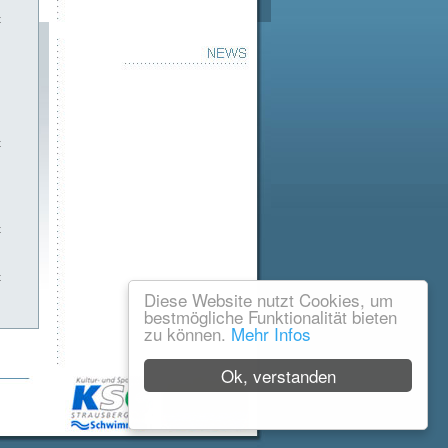
t
t
t
t
Diese Website nutzt Cookies, um
bestmögliche Funktionalität bieten
zu können.
Mehr Infos
Ok, verstanden