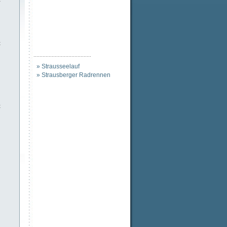
t
......................................
» Strausseelauf
» Strausberger Radrennen
t