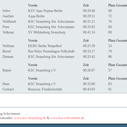
Verein
Zeit
Platz Gesam
Sölve
KSV Ajax-Neptun Berlin
00:26:46
60
Joachim
Aqua Berlin
00:29:51
72
Wolfhardt
KSC Strausberg Abt. Schwimmen
00:31:21
76
Peter
KSC Strausberg Abt. Schwimmen
00:35:02
84
Volkmar
SV Mühlenberg Strausberg
00:41:14
89
Verein
Zeit
Platz Gesam
Wolfram
DLRG Berlin Tempelhof
00:25:39
53
Bernd
Rot-Weiss Neuenhagen-Volleyball-
00:33:17
79
Dietmar
KSC Strausberg Abt. Schwimmen
00:35:42
86
Verein
Zeit
Platz Gesam
Rainer
KSC Strausberg e.V.
00:26:07
57
Verein
Zeit
Platz Gesam
Hans
KSC Strausberg e.V.
00:35:00
83
Gerhard
Borussia- Friedrichsfelde
00:43:03
91
lung Schwimmen
ranstalter:
www.ksc-strausberg.de
&
www.ksc-schwimmen.de