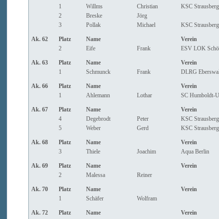
1
Willms
Christian
KSC Strausberg
2
Breske
Jörg
3
Pollak
Michael
KSC Strausberg
Ak. 62
Platz
Name
Verein
2
Eife
Frank
ESV LOK Schö
Ak. 63
Platz
Name
Verein
1
Schmunck
Frank
DLRG Eberswa
Ak. 66
Platz
Name
Verein
1
Ahlemann
Lothar
SC Humboldt-Un
Ak. 67
Platz
Name
Verein
4
Degebrodt
Peter
KSC Strausberg
5
Weber
Gerd
KSC Strausberg
Ak. 68
Platz
Name
Verein
3
Thiele
Joachim
Aqua Berlin
Ak. 69
Platz
Name
Verein
2
Malessa
Reiner
Ak. 70
Platz
Name
Verein
1
Schäfer
Wolfram
Ak. 72
Platz
Name
Verein