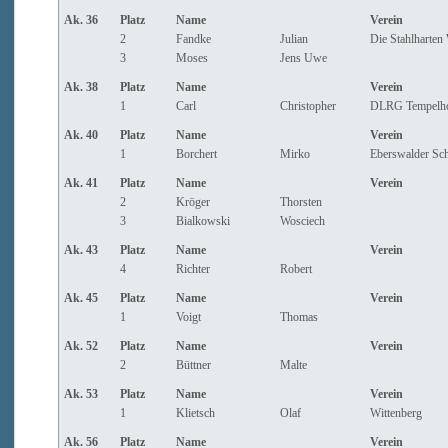
Ak. 36
Platz
Name
Verein
2
Fandke
Julian
Die Stahlharten
3
Moses
Jens Uwe
Ak. 38
Platz
Name
Verein
1
Carl
Christopher
DLRG Tempelh
Ak. 40
Platz
Name
Verein
1
Borchert
Mirko
Eberswalder Sc
Ak. 41
Platz
Name
Verein
2
Kröger
Thorsten
3
Bialkowski
Wosciech
Ak. 43
Platz
Name
Verein
4
Richter
Robert
Ak. 45
Platz
Name
Verein
1
Voigt
Thomas
Ak. 52
Platz
Name
Verein
2
Büttner
Malte
Ak. 53
Platz
Name
Verein
1
Klietsch
Olaf
Wittenberg
Ak. 56
Platz
Name
Verein