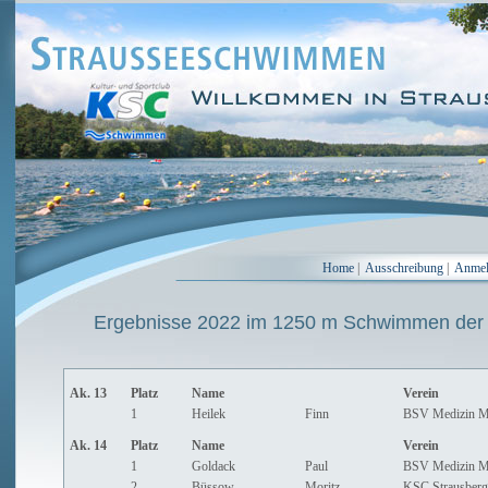
Home
|
Ausschreibung
|
Anme
Ergebnisse 2022 im 1250 m Schwimmen der
Ak. 13
Platz
Name
Verein
1
Heilek
Finn
BSV Medizin M
Ak. 14
Platz
Name
Verein
1
Goldack
Paul
BSV Medizin M
2
Büssow
Moritz
KSC Strausberg