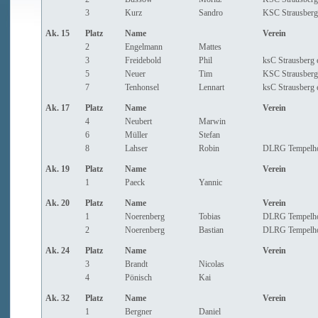
3
Kurz
Sandro
KSC Strausberg
Ak. 15
Platz
Name
Verein
2
Engelmann
Mattes
3
Freidebold
Phil
ksC Strausberg 
5
Neuer
Tim
KSC Strausberg
7
Tenhonsel
Lennart
ksC Strausberg 
Ak. 17
Platz
Name
Verein
4
Neubert
Marwin
6
Müller
Stefan
8
Lahser
Robin
DLRG Tempelh
Ak. 19
Platz
Name
Verein
1
Paeck
Yannic
Ak. 20
Platz
Name
Verein
1
Noerenberg
Tobias
DLRG Tempelh
2
Noerenberg
Bastian
DLRG Tempelh
Ak. 24
Platz
Name
Verein
3
Brandt
Nicolas
4
Pönisch
Kai
Ak. 32
Platz
Name
Verein
1
Bergner
Daniel