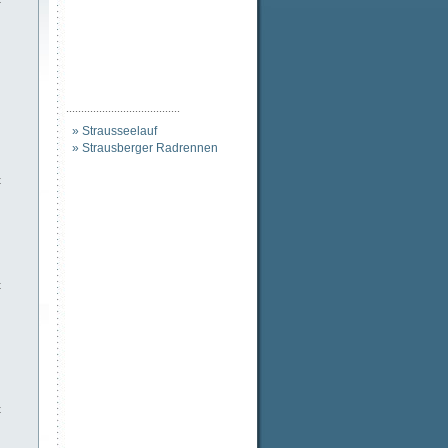
......................................
» Strausseelauf
» Strausberger Radrennen
t
t
t