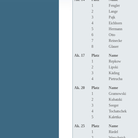
1
Fengler
2
Lange
3
Pajk
4
Eichhorn
5
Hermann
6
Otto
7
Reinecke
8
Glauer
Ak. 17
Platz
Name
1
Repkow
2
Lipski
3
Käding
4
Pietrucha
Ak. 20
Platz
Name
1
Gramowski
2
Kubatzki
3
Seeger
4
Tochatschek
5
Kalettka
Ak. 25
Platz
Name
1
Riedel
2
Werschnick