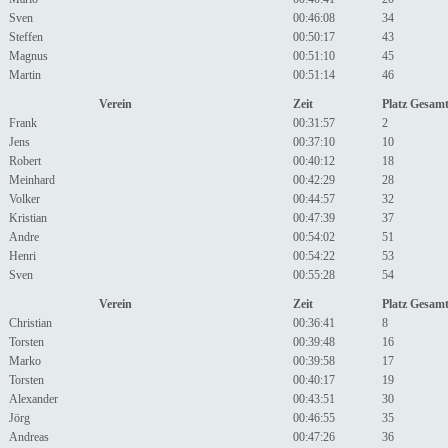
Sven
00:46:08
34
Steffen
00:50:17
43
Magnus
00:51:10
45
Martin
00:51:14
46
Verein
Zeit
Platz Gesam
Frank
00:31:57
2
Jens
00:37:10
10
Robert
00:40:12
18
Meinhard
00:42:29
28
Volker
00:44:57
32
Kristian
00:47:39
37
Andre
00:54:02
51
Henri
00:54:22
53
Sven
00:55:28
54
Verein
Zeit
Platz Gesam
Christian
00:36:41
8
Torsten
00:39:48
16
Marko
00:39:58
17
Torsten
00:40:17
19
Alexander
00:43:51
30
Jörg
00:46:55
35
Andreas
00:47:26
36