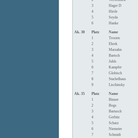
3
Hager D
4
Hirrle
5
Seyda
6
Hanke
Ak. 30
Platz
Name
1
Trosien
2
Ehrek
3
Marzahn
4
Bartsch
5
Juhls
6
Kampfer
7
Globisch
8
Stachelhaus
9
Lischinsky
Ak. 35
Platz
Name
1
Binner
2
Bogs
3
Bartusch
4
Gerbitz
5
Scharz
6
Niemeier
7
Schmidt