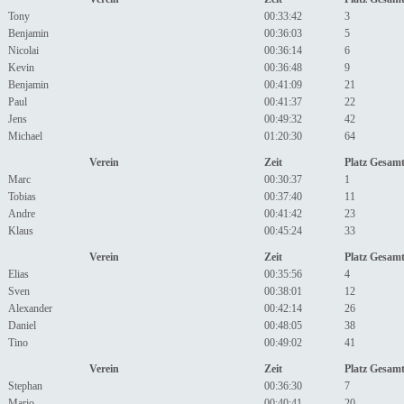
Tony
00:33:42
3
Benjamin
00:36:03
5
Nicolai
00:36:14
6
Kevin
00:36:48
9
Benjamin
00:41:09
21
Paul
00:41:37
22
Jens
00:49:32
42
Michael
01:20:30
64
Verein
Zeit
Platz Gesam
Marc
00:30:37
1
Tobias
00:37:40
11
Andre
00:41:42
23
Klaus
00:45:24
33
Verein
Zeit
Platz Gesam
Elias
00:35:56
4
Sven
00:38:01
12
Alexander
00:42:14
26
Daniel
00:48:05
38
Tino
00:49:02
41
Verein
Zeit
Platz Gesam
Stephan
00:36:30
7
Mario
00:40:41
20