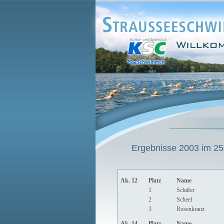
Ergebnisse 2003 im 250
Ak. 12
Platz
Name
1
Schäfer
2
Scheel
3
Rosenkranz
Ak. 14
Platz
Name