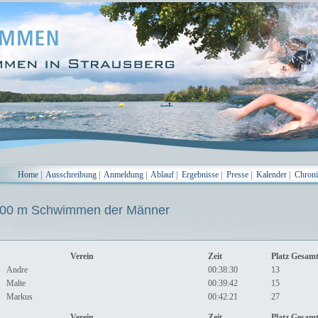
Home
|
Ausschreibung
|
Anmeldung
|
Ablauf
|
Ergebnisse
|
Presse
|
Kalender
|
Chron
0 m Schwimmen der Männer
Verein
Zeit
Platz Gesam
Andre
00:38:30
13
Malte
00:39:42
15
Markus
00:42:21
27
Verein
Zeit
Platz Gesam