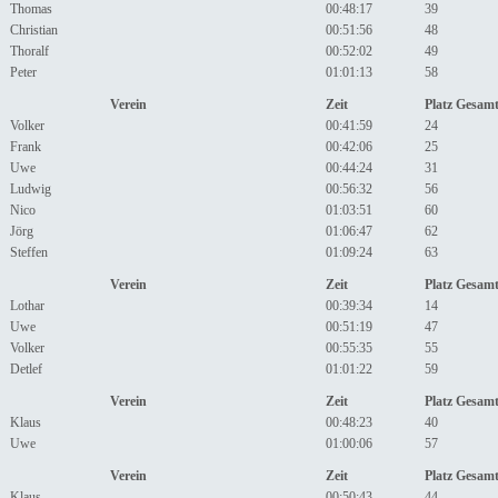
Thomas
00:48:17
39
Christian
00:51:56
48
Thoralf
00:52:02
49
Peter
01:01:13
58
Verein
Zeit
Platz Gesam
Volker
00:41:59
24
Frank
00:42:06
25
Uwe
00:44:24
31
Ludwig
00:56:32
56
Nico
01:03:51
60
Jörg
01:06:47
62
Steffen
01:09:24
63
Verein
Zeit
Platz Gesam
Lothar
00:39:34
14
Uwe
00:51:19
47
Volker
00:55:35
55
Detlef
01:01:22
59
Verein
Zeit
Platz Gesam
Klaus
00:48:23
40
Uwe
01:00:06
57
Verein
Zeit
Platz Gesam
Klaus
00:50:43
44