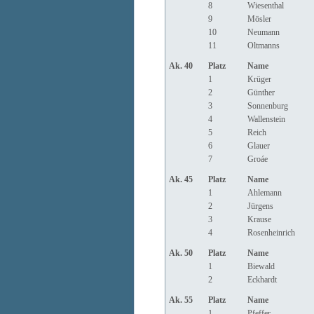
8
Wiesenthal
9
Mösler
10
Neumann
11
Oltmanns
Ak. 40
Platz
Name
1
Krüger
2
Günther
3
Sonnenburg
4
Wallenstein
5
Reich
6
Glauer
7
Groáe
Ak. 45
Platz
Name
1
Ahlemann
2
Jürgens
3
Krause
4
Rosenheinrich
Ak. 50
Platz
Name
1
Biewald
2
Eckhardt
Ak. 55
Platz
Name
1
Pfeffer