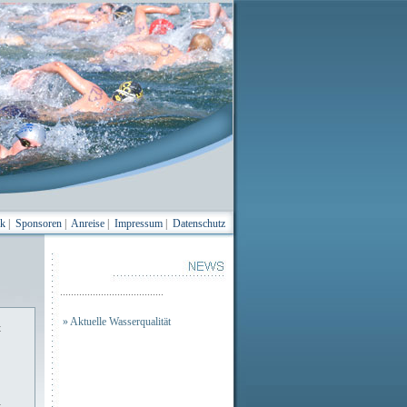
ik
|
Sponsoren
|
Anreise
|
Impressum
|
Datenschutz
......................................
» Aktuelle Wasserqualität
t
t