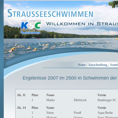
Home
|
Ausschreibung
|
Anme
Ergebnisse 2007 im 2500 m Schwimmen der
Ak. 11
Platz
Name
Verein
1
Marko
Ellerbrock
Hamburger SC
Ak. 14
Platz
Name
Verein
1
Sören
Preuß
Aqua Berlin
2
Michael
Ozerov
Team Thüringen-