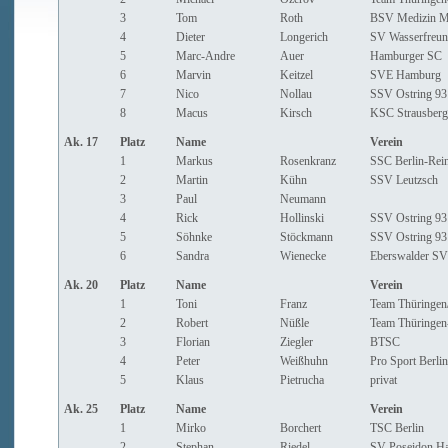
3
Tom
Roth
BSV Medizin Ma
4
Dieter
Longerich
SV Wasserfreu
5
Marc-Andre
Auer
Hamburger SC
6
Marvin
Keitzel
SVE Hamburg
7
Nico
Nollau
SSV Ostring 93
8
Macus
Kirsch
KSC Strausberg
Ak. 17
Platz
Name
Verein
1
Markus
Rosenkranz
SSC Berlin-Rei
2
Martin
Kühn
SSV Leutzsch
3
Paul
Neumann
4
Rick
Hollinski
SSV Ostring 93
5
Söhnke
Stöckmann
SSV Ostring 93
6
Sandra
Wienecke
Eberswalder SV
Ak. 20
Platz
Name
Verein
1
Toni
Franz
Team Thüringe
2
Robert
Nüßle
Team Thüringen-
3
Florian
Ziegler
BTSC
4
Peter
Weißhuhn
Pro Sport Berli
5
Klaus
Pietrucha
privat
Ak. 25
Platz
Name
Verein
1
Mirko
Borchert
TSC Berlin
2
Stephan
Riedel
SV Poseidon H