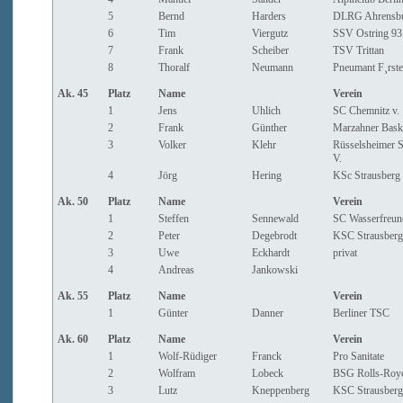
5
Bernd
Harders
DLRG Ahrensb
6
Tim
Viergutz
SSV Ostring 93
7
Frank
Scheiber
TSV Trittan
8
Thoralf
Neumann
Pneumant F¸rst
Ak. 45
Platz
Name
Verein
1
Jens
Uhlich
SC Chemnitz v. 
2
Frank
Günther
Marzahner Bask
3
Volker
Klehr
Rüsselsheimer 
V.
4
Jörg
Hering
KSc Strausberg
Ak. 50
Platz
Name
Verein
1
Steffen
Sennewald
SC Wasserfreun
2
Peter
Degebrodt
KSC Strausberg
3
Uwe
Eckhardt
privat
4
Andreas
Jankowski
Ak. 55
Platz
Name
Verein
1
Günter
Danner
Berliner TSC
Ak. 60
Platz
Name
Verein
1
Wolf-Rüdiger
Franck
Pro Sanitate
2
Wolfram
Lobeck
BSG Rolls-Royc
3
Lutz
Kneppenberg
KSC Strausberg