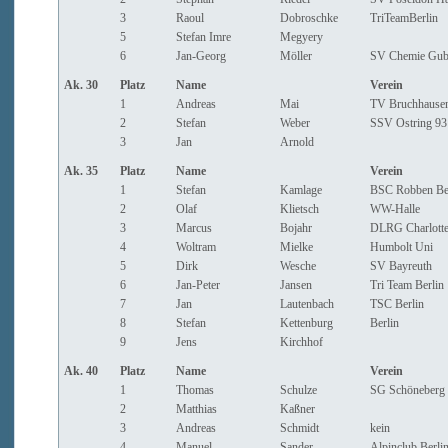
3
Raoul
Dobroschke
TriTeamBerlin
5
Stefan Imre
Megyery
6
Jan-Georg
Möller
SV Chemie Gub
Ak. 30
Platz
Name
Verein
1
Andreas
Mai
TV Bruchhausen
2
Stefan
Weber
SSV Ostring 93
3
Jan
Arnold
Ak. 35
Platz
Name
Verein
1
Stefan
Kamlage
BSC Robben Be
2
Olaf
Klietsch
WW-Halle
3
Marcus
Bojahr
DLRG Charlotte
4
Woltram
Mielke
Humbolt Uni
5
Dirk
Wesche
SV Bayreuth
6
Jan-Peter
Jansen
Tri Team Berlin
7
Jan
Lautenbach
TSC Berlin
8
Stefan
Kettenburg
Berlin
9
Jens
Kirchhof
Ak. 40
Platz
Name
Verein
1
Thomas
Schulze
SG Schöneberg B
2
Matthias
Kaßner
3
Andreas
Schmidt
kein
4
Manuel
Sander
Alpinclub Berli