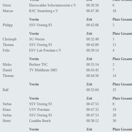
Sören
Eberswalder Schwimmverein e.V.
00:36:59
6
Marcus
KSC Strausberg e.V.
00:47:30
18
Verein
Zeit
Platz Gesam
Philipp
SSV Ostring 93
00:42:08
5
Verein
Zeit
Platz Gesam
Christoph
SG Worms
00:32:49
1
Thomas
SSV Ostring 93
00:42:09
11
Felix
ESV Lok Potsdam e.V.
00:39:14
4
Verein
Zeit
Platz Gesam
Mirko
Berliner TSC
00:35:14
2
Daniel
TV Mühlheim 1885
00:43:45
7
Thomas
00:44:56
14
Verein
Zeit
Platz Gesam
Ralf
00:55:04
25
Verein
Zeit
Platz Gesam
Stefan
SSV Ostring 93
00:47:53
8
Klaus
USV Potsdam
00:47:32
19
Stefan
SSV Ostring 93
00:47:53
20
Henri
Graalibu Beach
00:58:12
30
Verein
Zeit
Platz Gesam