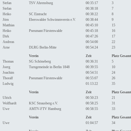
Stefan
TSV Ahrensburg
00:35:17
3
Stefan
00:38:18
7
Heiko
SC Eintracht
00:38:22
8
Jörn
Eberswalder Schwimmverein e.V.
00:38:44
9
Matthias
00:45:10
15
Heiko
Pneumant Fürstenwalde
00:45:18
16
Dirk
00:47:26
17
Andreas
00:54:00
22
Arne
DLRG Berlin-Mitte
00:54:24
23
Verein
Zeit
Platz Gesam
Thomas
SG Schöneberg
00:36:31
5
Joerg
Turngemeinde in Berlin 1848
00:39:55
10
Joachim
00:54:51
24
Thoralf
Pneumant Fürstenwalde
00:55:07
26
Ludwig
01:13:22
35
Verein
Zeit
Platz Gesam
Ulrich
00:50:23
21
Wolfhardt
KSC Strausberg e.V.
00:58:25
31
Uwe
AMTV-FTV Hamburg
00:58:55
33
Verein
Zeit
Platz Gesam
Uwe
01:04:57
34