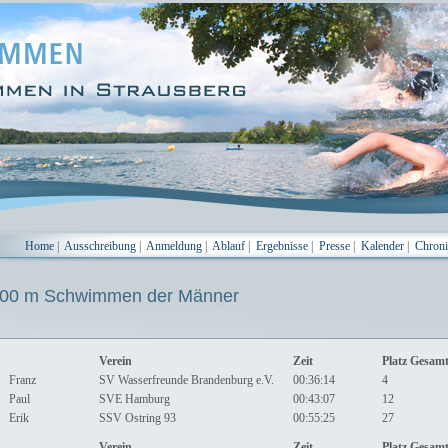
Home
|
Ausschreibung
|
Anmeldung
|
Ablauf
|
Ergebnisse
|
Presse
|
Kalender
|
Chron
0 m Schwimmen der Männer
Verein
Zeit
Platz Gesam
Franz
SV Wasserfreunde Brandenburg e.V.
00:36:14
4
Paul
SVE Hamburg
00:43:07
12
Erik
SSV Ostring 93
00:55:25
27
Verein
Zeit
Platz Gesam