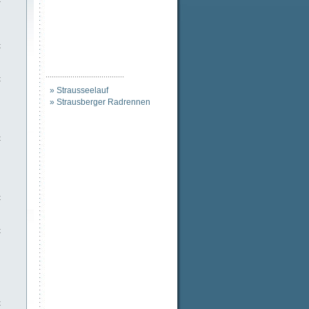
t
......................................
t
» Strausseelauf
» Strausberger Radrennen
t
t
t
t