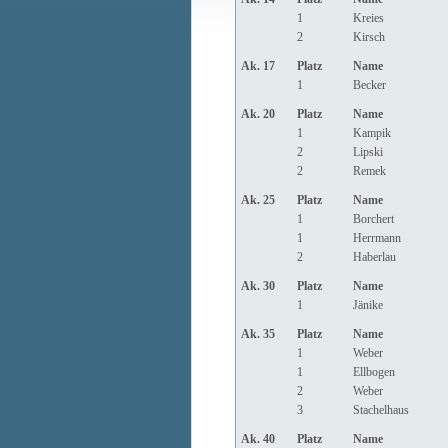
1
Kreies
2
Kirsch
Ak. 17
Platz
Name
1
Becker
Ak. 20
Platz
Name
1
Kampik
2
Lipski
2
Remek
Ak. 25
Platz
Name
1
Borchert
1
Herrmann
2
Haberlau
Ak. 30
Platz
Name
1
Jänike
Ak. 35
Platz
Name
1
Weber
1
Ellbogen
2
Weber
3
Stachelhaus
Ak. 40
Platz
Name