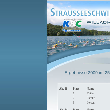
Ergebnisse 2009 im 250
Ak. 11
Platz
Name
1
Müller
2
Ehmke
3
Lersen
Ak. 14
Platz
Name