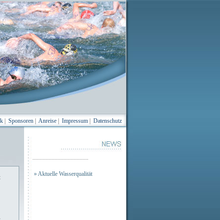
ik
|
Sponsoren
|
Anreise
|
Impressum
|
Datenschutz
......................................
» Aktuelle Wasserqualität
t
t