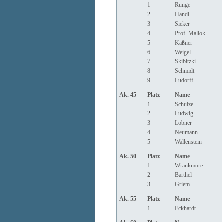
1
Runge
2
Handl
3
Sieker
4
Prof. Mallok
5
Kaßner
6
Weigel
7
Skibitzki
8
Schmidt
9
Ludorff
Ak. 45
Platz
Name
1
Schulze
2
Ludwig
3
Lobner
4
Neumann
5
Wallenstein
Ak. 50
Platz
Name
1
Wrankmore
2
Barthel
3
Griem
Ak. 55
Platz
Name
1
Eckhardt