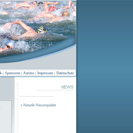
ik
|
Sponsoren
|
Anreise
|
Impressum
|
Datenschutz
......................................
» Aktuelle Wasserqualität
t