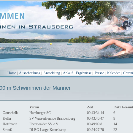
Home
|
Ausschreibung
|
Anmeldung
|
Ablauf
|
Ergebnisse
|
Presse
|
Kalender
|
Chron
0 m Schwimmen der Männer
Verein
Zeit
Platz Gesam
Gottschalk
Hamburger SC
00:43:34.14
6
Keller
SV Wasserfreunde Brandenburg
00:43:46.47
9
Hoffmann
Eberswalder SV e.V.
00:49:09.81
14
Strauß
DLRG Laage-Kronskamp
00:54:27.70
22