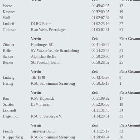
Verein
Zeit
Platz Gesam
Wiese
00:45:42.95
12
Kassner
00:52:09.05
19
Wolf
01:02:07.64
26
Ludorff
DLRG Berlin
01:02:23.16
27
Globisch
Blau-Weiss Petershagen
01:05:02.81
31
Verein
Zeit
Platz Gesam
Zürcher
Hamburger SC
00:41:46.42
3
Keller
SV Wasserfreunde Brandenburg
00:54:20.43
21
Sander
Alpinclub Berlin
00:59:20.96
24
Becker
SC Poseidon Berlin
00:59:28.62
25
Verein
Zeit
Platz Gesam
Ludwig
TiB 1848
00:43:45.97
8
Hering
KSC-Schwimmen Strausberg
00:50:36.18
1
Verein
Zeit
Platz Gesam
Rau
KSV Köpenick
00:51:09.92
17
Schäfer
BSV Friesen
00:52:05.58
18
Eckhardt
01:11:31.45
34
Degebrodt
KSC Strausberg e.V.
01:14:20.61
35
Verein
Zeit
Platz Gesam
Franck
Turnvater Berlin
01:11:25.17
33
Kneppenberg
KSC-Schwimmen Strausberg
01:59:48.94
36