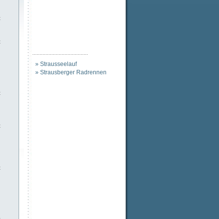
t
t
......................................
» Strausseelauf
» Strausberger Radrennen
t
t
t