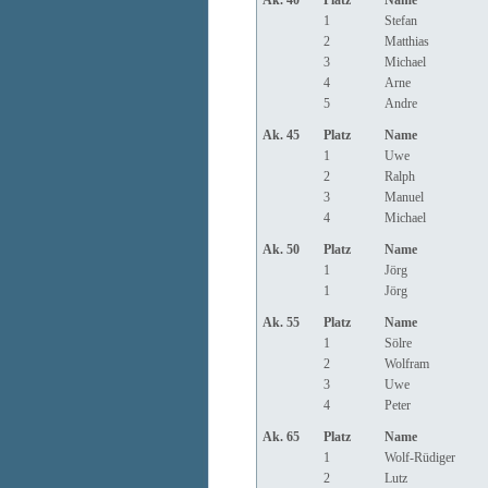
Ak. 40
Platz
Name
1
Stefan
2
Matthias
3
Michael
4
Arne
5
Andre
Ak. 45
Platz
Name
1
Uwe
2
Ralph
3
Manuel
4
Michael
Ak. 50
Platz
Name
1
Jörg
1
Jörg
Ak. 55
Platz
Name
1
Sölre
2
Wolfram
3
Uwe
4
Peter
Ak. 65
Platz
Name
1
Wolf-Rüdiger
2
Lutz