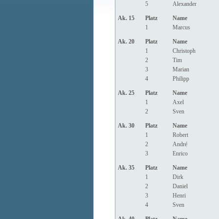
5
Alexander
Ak. 15
Platz
Name
1
Marcus
Ak. 20
Platz
Name
1
Christoph
2
Tim
3
Marian
4
Philipp
Ak. 25
Platz
Name
1
Axel
2
Sven
Ak. 30
Platz
Name
1
Robert
2
André
3
Enrico
Ak. 35
Platz
Name
1
Dirk
2
Daniel
3
Henri
4
Sven