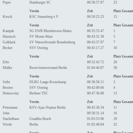
Peper
Hamburger SC
00:58:57.87
23
Verein
Zeit
Platz Gesam
Kirsch
KSC Strausberg e.V.
00:50:25.23
15
Verein
Zeit
Platz Gesam
Kampik
SG EWR Rheinhessen-Mainz
00:35:55.47
1
Harnisch
SV Monte-Mare
00:43:31.58
5
Golldack
SV Wasserfreunde Brandenburg
00:43:37.97
7
Becker
SSV Ostring
00:45:17.27
10
Verein
Zeit
Platz Gesam
Erbs
00:52:43.72
20
Müller
Reservistenverstand Berlin
01:04:46.87
30
Verein
Zeit
Platz Gesam
Seibt
DLRG Laage-Kronskamp
00:36:58.11
2
Borries
SSV Ostring
00:42:09.66
4
Heinowsky
Berliner TSC
00:47:36.88
13
Verein
Zeit
Platz Gesam
Petermann
KSV-Ajax-Neptun Berlin
00:45:36.34
11
John
00:50:31.14
16
Stachelhaus
Graalibu Beach
01:03:53.96
29
Wrede
Berlin
01:05:48.84
32