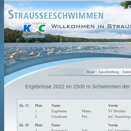
Home
|
Ausschreibung
|
Anme
Ergebnisse 2022 im 2500 m Schwimmen der
Ak. 15
Platz
Name
Verein
1
Engelmann
Mattes
SV Berolina
2
Grombauer
Piet
ksC Strausberg 
Ak. 19
Platz
Name
Verein
3
Kutzmarski
Erik
ksC Strausberg 