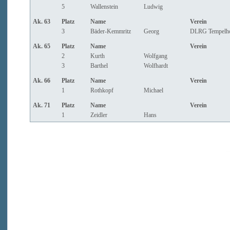
5
Wallenstein
Ludwig
Ak. 63
Platz
Name
Verein
3
Bäder-Kemmritz
Georg
DLRG Tempelh
Ak. 65
Platz
Name
Verein
2
Kurth
Wolfgang
3
Barthel
Wolfhardt
Ak. 66
Platz
Name
Verein
1
Rothkopf
Michael
Ak. 71
Platz
Name
Verein
1
Zeidler
Hans