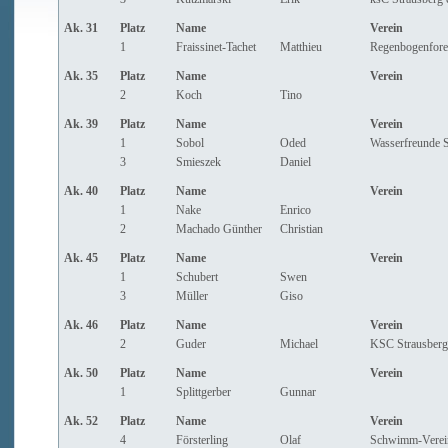
Ak. 31
Platz
Name
Verein
1
Fraissinet-Tachet
Matthieu
Regenbogenfore
Ak. 35
Platz
Name
Verein
2
Koch
Tino
Ak. 39
Platz
Name
Verein
1
Sobol
Oded
Wasserfreunde 
3
Smieszek
Daniel
Ak. 40
Platz
Name
Verein
1
Nake
Enrico
2
Machado Günther
Christian
Ak. 45
Platz
Name
Verein
1
Schubert
Swen
3
Müller
Giso
Ak. 46
Platz
Name
Verein
2
Guder
Michael
KSC Strausberg
Ak. 50
Platz
Name
Verein
1
Splittgerber
Gunnar
Ak. 52
Platz
Name
Verein
4
Försterling
Olaf
Schwimm-Verein