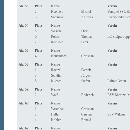
Ak. 53
Platz
Name
Verein
2
Keemers
Michel
Vorspiel SSL Be
3
Saremba
Andreas
Eberswalder Sc
Ak. 54
Platz
Name
Verein
5
Wesche
Dirk
6
Pohle
Thomas
LC Stolpertrupp
7
Reinicke
Peter
Ak. 57
Platz
Name
Verein
4
Nauendorf
Christian
Ak. 58
Platz
Name
Verein
1
Roetzel
Patrick
3
Schüler
Jürgen
5
Kliesch
Stefan
Polizei Berlin
Ak. 59
Platz
Name
Verein
2
Wolf
Roderich
BSV Medizin Ma
Ak. 60
Platz
Name
Verein
1
Westphal
Christian
2
Heller
Carsten
SSV Wildau
4
Köhler
Ronald
Ak. 62
Platz
Name
Verein