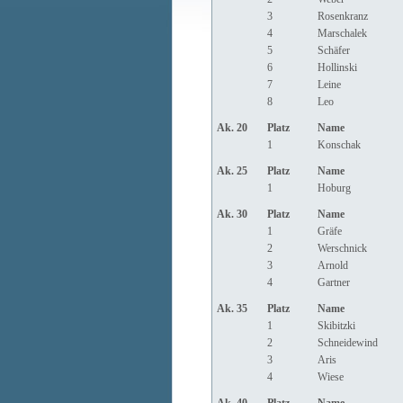
3
Rosenkranz
4
Marschalek
5
Schäfer
6
Hollinski
7
Leine
8
Leo
Ak. 20
Platz
Name
1
Konschak
Ak. 25
Platz
Name
1
Hoburg
Ak. 30
Platz
Name
1
Gräfe
2
Werschnick
3
Arnold
4
Gartner
Ak. 35
Platz
Name
1
Skibitzki
2
Schneidewind
3
Aris
4
Wiese