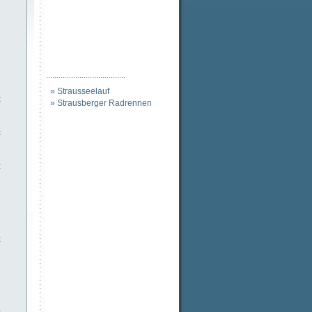
......................................
» Strausseelauf
t
» Strausberger Radrennen
t
t
t