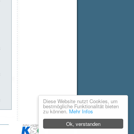
t
t
t
Diese Website nutzt Cookies, um
t
bestmögliche Funktionalität bieten
zu können.
Mehr Infos
Ok, verstanden