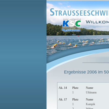
Ergebnisse 2006 im 500
Ak. 14
Platz
Name
1
Uhlmann
Ak. 17
Platz
Name
1
Kampik
2
Weber