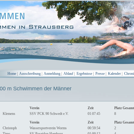
Home
|
Ausschreibung
|
Anmeldung
|
Ablauf
|
Ergebnisse
|
Presse
|
Kalender
|
Chron
0 m Schwimmen der Männer
Verein
Zeit
Platz Gesam
Klemens
SSV PCK 90 Schwedt e.V.
01:07:45
8
Verein
Zeit
Platz Gesam
Christoph
Wassersportverein Worms
00:59:54
2
Timo
SV Poseidon Hamburg
01:00:12
4