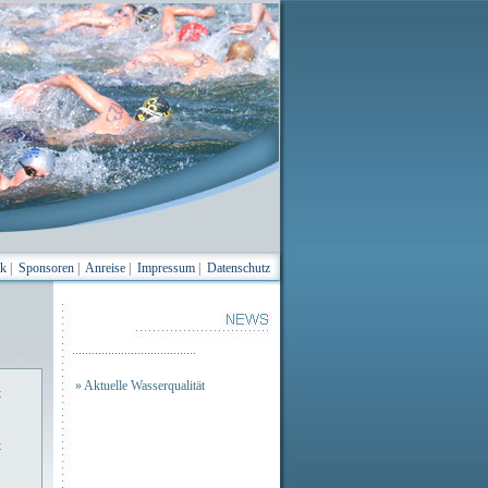
ik
|
Sponsoren
|
Anreise
|
Impressum
|
Datenschutz
......................................
» Aktuelle Wasserqualität
t
t