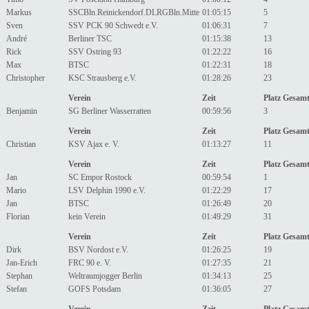
Markus
SSCBln.Reinickendorf.DLRGBln.Mitte
01:05:15
5
Sven
SSV PCK 90 Schwedt e.V.
01:06:31
7
André
Berliner TSC
01:15:38
13
Rick
SSV Ostring 93
01:22:22
16
Max
BTSC
01:22:31
18
Christopher
KSC Strausberg e.V.
01:28:26
23
Verein
Zeit
Platz Gesam
Benjamin
SG Berliner Wasserratten
00:59:56
3
Verein
Zeit
Platz Gesam
Christian
KSV Ajax e. V.
01:13:27
11
Verein
Zeit
Platz Gesam
Jan
SC Empor Rostock
00:59:54
1
Mario
LSV Delphin 1990 e.V.
01:22:29
17
Jan
BTSC
01:26:49
20
Florian
kein Verein
01:49:29
31
Verein
Zeit
Platz Gesam
Dirk
BSV Nordost e.V.
01:26:25
19
Jan-Erich
FRC 90 e. V.
01:27:35
21
Stephan
Weltraumjogger Berlin
01:34:13
25
Stefan
GOFS Potsdam
01:36:05
27