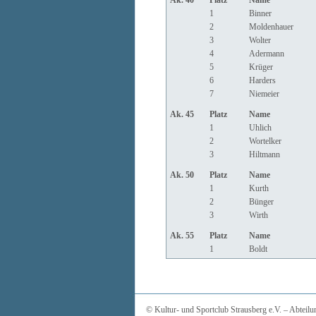
Ak. 40
Platz
Name
1
Binner
2
Moldenhauer
3
Wolter
4
Adermann
5
Krüger
6
Harders
7
Niemeier
Ak. 45
Platz
Name
1
Uhlich
2
Wortelker
3
Hiltmann
Ak. 50
Platz
Name
1
Kurth
2
Bünger
3
Wirth
Ak. 55
Platz
Name
1
Boldt
© Kultur- und Sportclub Strausberg e.V. – Abtei