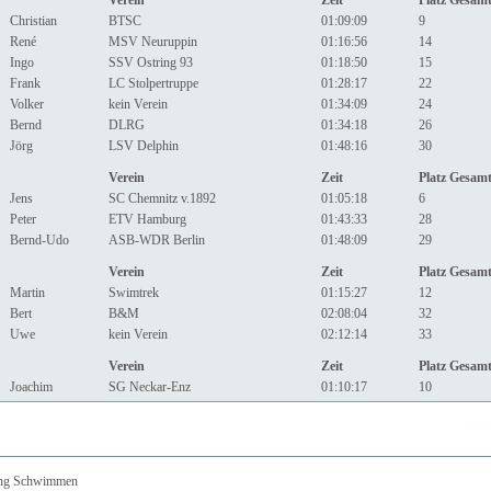
Verein
Zeit
Platz Gesam
Christian
BTSC
01:09:09
9
René
MSV Neuruppin
01:16:56
14
Ingo
SSV Ostring 93
01:18:50
15
Frank
LC Stolpertruppe
01:28:17
22
Volker
kein Verein
01:34:09
24
Bernd
DLRG
01:34:18
26
Jörg
LSV Delphin
01:48:16
30
Verein
Zeit
Platz Gesam
Jens
SC Chemnitz v.1892
01:05:18
6
Peter
ETV Hamburg
01:43:33
28
Bernd-Udo
ASB-WDR Berlin
01:48:09
29
Verein
Zeit
Platz Gesam
Martin
Swimtrek
01:15:27
12
Bert
B&M
02:08:04
32
Uwe
kein Verein
02:12:14
33
Verein
Zeit
Platz Gesam
Joachim
SG Neckar-Enz
01:10:17
10
lung Schwimmen