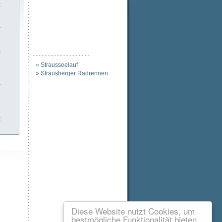
t
t
t
......................................
» Strausseelauf
» Strausberger Radrennen
t
t
Diese Website nutzt Cookies, um
bestmögliche Funktionalität bieten