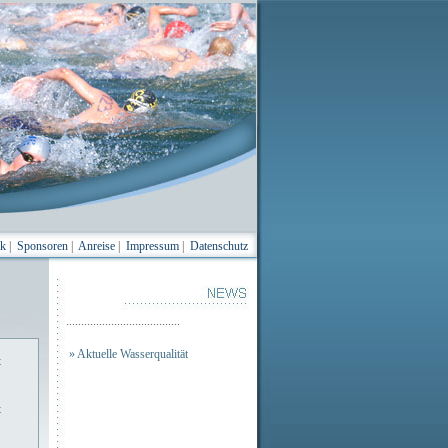
ik
|
Sponsoren
|
Anreise
|
Impressum
|
Datenschutz
......................................
» Aktuelle Wasserqualität
t
t