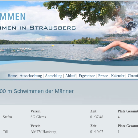
Home
|
Ausschreibung
|
Anmeldung
|
Ablauf
|
Ergebnisse
|
Presse
|
Kalender
|
Chron
0 m Schwimmen der Männer
Verein
Zeit
Platz Gesam
Stefan
SG Glems
01:37:48
4
Verein
Zeit
Platz Gesam
Till
AMTV Hamburg
01:10:07
1