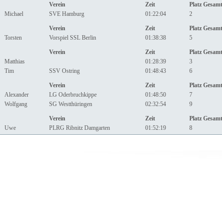
Verein
Zeit
Platz Gesam
Michael
SVE Hamburg
01:22:04
2
Verein
Zeit
Platz Gesam
Torsten
Vorspiel SSL Berlin
01:38:38
5
Verein
Zeit
Platz Gesam
Matthias
01:28:39
3
Tim
SSV Ostring
01:48:43
6
Verein
Zeit
Platz Gesam
Alexander
LG Oderbruchkippe
01:48:50
7
Wolfgang
SG Westthüringen
02:32:54
9
Verein
Zeit
Platz Gesam
Uwe
PLRG Ribnitz Damgarten
01:52:19
8