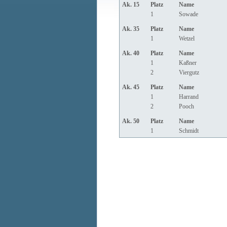
Ak. 15
Platz
Name
1
Sowade
Ak. 35
Platz
Name
1
Wetzel
Ak. 40
Platz
Name
1
Kaßner
2
Viergutz
Ak. 45
Platz
Name
1
Harrand
2
Pooch
Ak. 50
Platz
Name
1
Schmidt