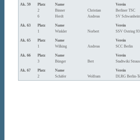
Ak. 59
Platz
Name
Verein
2
Binner
Christian
Berliner TSC
6
Herdt
Andreas
SV Schwanhei
Ak. 63
Platz
Name
Verein
1
Winkler
Norbert
SSV Ostring 93 
Ak. 65
Platz
Name
Verein
1
Wilking
Andreas
SCC Berlin
Ak. 66
Platz
Name
Verein
3
Bünger
Bert
Stadtwiki Strau
Ak. 67
Platz
Name
Verein
2
Schäfer
Wolfram
DLRG Berlin-T