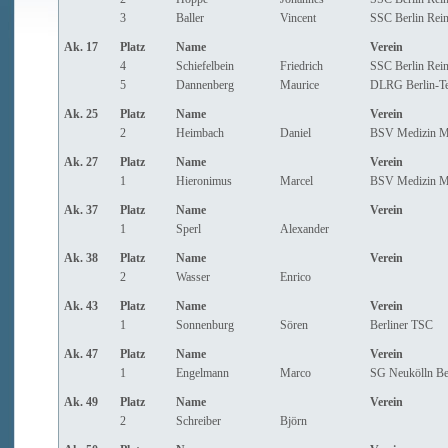
3
Baller
Vincent
SSC Berlin Rein
Ak. 17
Platz
Name
Verein
4
Schiefelbein
Friedrich
SSC Berlin Rein
5
Dannenberg
Maurice
DLRG Berlin-T
Ak. 25
Platz
Name
Verein
2
Heimbach
Daniel
BSV Medizin Ma
Ak. 27
Platz
Name
Verein
1
Hieronimus
Marcel
BSV Medizin Ma
Ak. 37
Platz
Name
Verein
1
Sperl
Alexander
Ak. 38
Platz
Name
Verein
2
Wasser
Enrico
Ak. 43
Platz
Name
Verein
1
Sonnenburg
Sören
Berliner TSC
Ak. 47
Platz
Name
Verein
1
Engelmann
Marco
SG Neukölln Ber
Ak. 49
Platz
Name
Verein
2
Schreiber
Björn