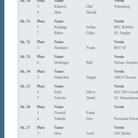
Ak. 50
Platz
Name
Verein
3
Klietsch
Olaf
Wittenberg
4
Hein
Harald
Ak. 51
Platz
Name
Verein
1
Kamlage
Stefan
BSC Robben
7
Ribier
Gilles
SG Steglitz
Ak. 52
Platz
Name
Verein
5
Niemann
Frank
BSV 92
Ak. 53
Platz
Name
Verein
6
Drebinger
Ralf
Stefans Seepfer
Ak. 54
Platz
Name
Verein
2
Helmchen
Jürgen
ABUS Dessau
Ak. 55
Platz
Name
Verein
3
Pohl
Oliver
SSV BW Gersd
7
Fritsche
Detlef
SV Wasserfreun
Ak. 56
Platz
Name
Verein
1
Gomoll
Frank
4
Salatzki
Jens
Pneumant Fürst
Ak. 57
Platz
Name
Verein
5
Herz
Josef
SSC Berlin