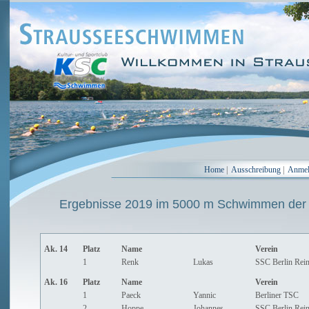
Home
|
Ausschreibung
|
Anme
Ergebnisse 2019 im 5000 m Schwimmen der
Ak. 14
Platz
Name
Verein
1
Renk
Lukas
SSC Berlin Rein
Ak. 16
Platz
Name
Verein
1
Paeck
Yannic
Berliner TSC
2
Hoppe
Johannes
SSC Berlin Rein