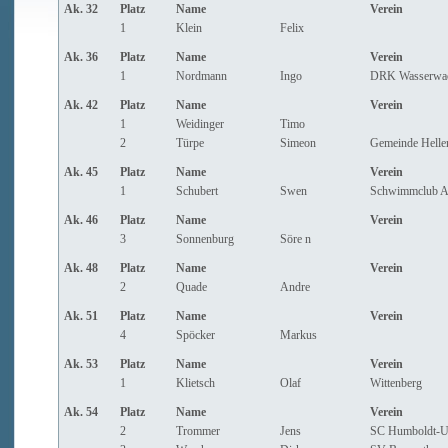
Ak. 32
Platz
Name
Verein
1
Klein
Felix
Ak. 36
Platz
Name
Verein
1
Nordmann
Ingo
DRK Wasserwac
Ak. 42
Platz
Name
Verein
1
Weidinger
Timo
2
Türpe
Simeon
Gemeinde Helle
Ak. 45
Platz
Name
Verein
1
Schubert
Swen
Schwimmclub Aa
Ak. 46
Platz
Name
Verein
3
Sonnenburg
Söre n
Ak. 48
Platz
Name
Verein
2
Quade
Andre
Ak. 51
Platz
Name
Verein
4
Spöcker
Markus
Ak. 53
Platz
Name
Verein
1
Klietsch
Olaf
Wittenberg
Ak. 54
Platz
Name
Verein
2
Trommer
Jens
SC Humboldt-Un