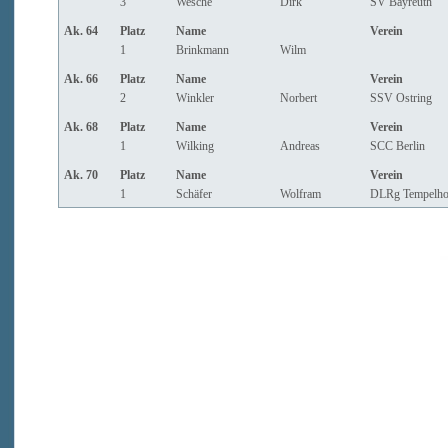
3
Wesche
Dirk
SV Bayreuth
Ak. 64
Platz
Name
Verein
1
Brinkmann
Wilm
Ak. 66
Platz
Name
Verein
2
Winkler
Norbert
SSV Ostring
Ak. 68
Platz
Name
Verein
1
Wilking
Andreas
SCC Berlin
Ak. 70
Platz
Name
Verein
1
Schäfer
Wolfram
DLRg Tempelho