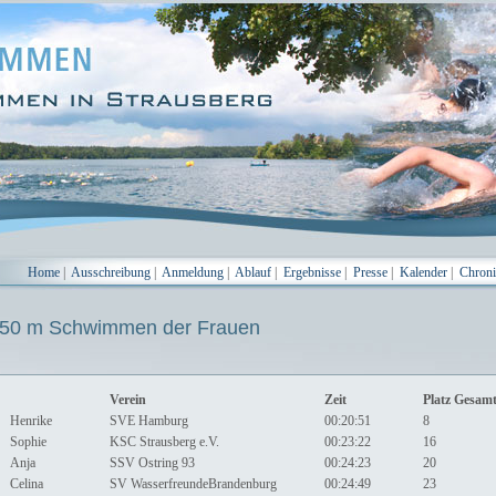
Home
|
Ausschreibung
|
Anmeldung
|
Ablauf
|
Ergebnisse
|
Presse
|
Kalender
|
Chron
0 m Schwimmen der Frauen
Verein
Zeit
Platz Gesam
Henrike
SVE Hamburg
00:20:51
8
Sophie
KSC Strausberg e.V.
00:23:22
16
Anja
SSV Ostring 93
00:24:23
20
Celina
SV WasserfreundeBrandenburg
00:24:49
23