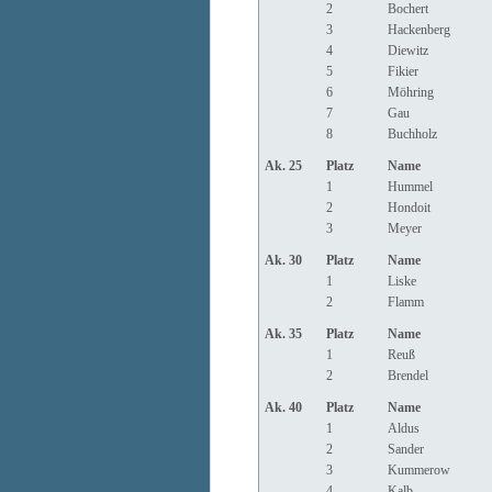
2
Bochert
3
Hackenberg
4
Diewitz
5
Fikier
6
Möhring
7
Gau
8
Buchholz
Ak. 25
Platz
Name
1
Hummel
2
Hondoit
3
Meyer
Ak. 30
Platz
Name
1
Liske
2
Flamm
Ak. 35
Platz
Name
1
Reuß
2
Brendel
Ak. 40
Platz
Name
1
Aldus
2
Sander
3
Kummerow
4
Kalb