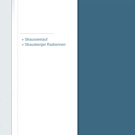
......................................
» Strausseelauf
» Strausberger Radrennen
t
t
t