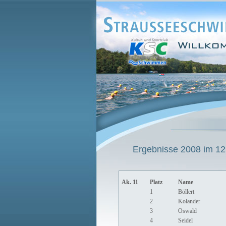
Ergebnisse 2008 im 125
Ak. 11
Platz
Name
1
Böllert
2
Kolander
3
Oswald
4
Seidel