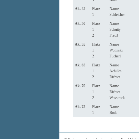
Ak. 45
Platz
Name
1
Schleicher
Ak. 50
Platz
Name
1
Schutty
2
Preuß
Ak. 55
Platz
Name
1
Wolinski
2
Fucherl
Ak. 65
Platz
Name
1
Achilles
2
Richter
Ak. 70
Platz
Name
1
Richter
2
Wosstrack
Ak. 75
Platz
Name
1
Bode