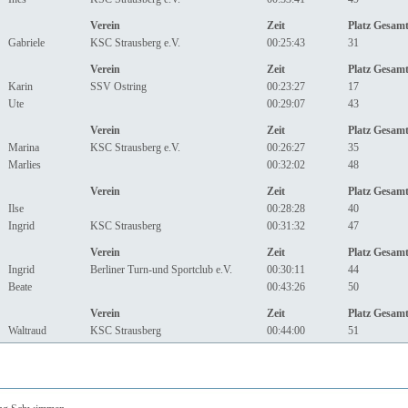
Verein
Zeit
Platz Gesam
Gabriele
KSC Strausberg e.V.
00:25:43
31
Verein
Zeit
Platz Gesam
Karin
SSV Ostring
00:23:27
17
Ute
00:29:07
43
Verein
Zeit
Platz Gesam
Marina
KSC Strausberg e.V.
00:26:27
35
Marlies
00:32:02
48
Verein
Zeit
Platz Gesam
Ilse
00:28:28
40
Ingrid
KSC Strausberg
00:31:32
47
Verein
Zeit
Platz Gesam
Ingrid
Berliner Turn-und Sportclub e.V.
00:30:11
44
Beate
00:43:26
50
Verein
Zeit
Platz Gesam
Waltraud
KSC Strausberg
00:44:00
51