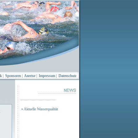
ik
|
Sponsoren
|
Anreise
|
Impressum
|
Datenschutz
......................................
» Aktuelle Wasserqualität
t