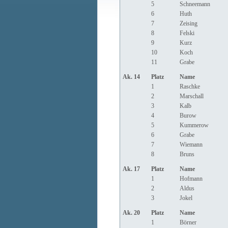
5
Schneemann
6
Huth
7
Zeising
8
Felski
9
Kurz
10
Koch
11
Grabe
Ak. 14
Platz
Name
1
Raschke
2
Marschall
3
Kalb
4
Burow
5
Kummerow
6
Grabe
7
Wiemann
8
Bruns
Ak. 17
Platz
Name
1
Hofmann
2
Aldus
3
Jokel
Ak. 20
Platz
Name
1
Börner