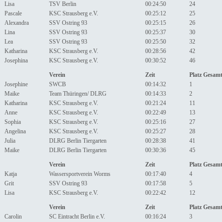
Lisa
TSV Berlin
00:24:50
24
Pascale
KSC Strausberg e.V.
00:25:12
25
Alexandra
SSV Ostring 93
00:25:15
26
Lina
SSV Ostring 93
00:25:37
30
Lea
SSV Ostring 93
00:25:50
32
Katharina
KSC Strausberg e.V.
00:28:56
42
Josephina
KSC Strausberg e.V.
00:30:52
46
Verein
Zeit
Platz Gesam
Josephine
SWCB
00:14:32
1
Maike
Team Thüringen/ DLRG
00:14:33
2
Katharina
KSC Strausberg e.V.
00:21:24
11
Anne
KSC Strausberg e.V.
00:22:49
13
Sophia
KSC Strausberg e.V.
00:25:16
27
Angelina
KSC Strausberg e.V.
00:25:27
28
Julia
DLRG Berlin Tiergarten
00:28:38
41
Maike
DLRG Berlin Tiergarten
00:30:36
45
Verein
Zeit
Platz Gesam
Katja
Wassersportverein Worms
00:17:40
4
Grit
SSV Ostring 93
00:17:58
5
Lisa
KSC Strausberg e.V.
00:22:42
12
Verein
Zeit
Platz Gesam
Carolin
SC Eintracht Berlin e.V.
00:16:24
3