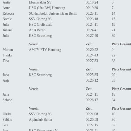
Antie
Eberswalder SV
00:18:24
6
Anne
HSU (Uni BW) Hamburg
00:19:30
7
Rebecca
SCHumboldt-Universität zu Berlin
00:23:11
14
Nicole
SSV Ostring 93
00:23:18
15
Julia
HSC Greifswald
00:24:11
19
Juliane
ASB Berlin
00:24:41
21
Julia
KSC Strausberg
00:27:40
39
Verein
Zeit
Platz Gesam
Marion
AMTV-FTV Hamburg
00:20:52
9
Franka
00:24:43
22
Tina
00:27:33
38
Verein
Zeit
Platz Gesam
Jana
KSC Strausberg
00:25:35
29
Anja
00:26:12
33
Verein
Zeit
Platz Gesam
Jana
00:24:11
18
Sabine
00:26:17
34
Verein
Zeit
Platz Gesam
Ulrike
SSV Ostring 93
00:21:08
10
Sabine
Alpinclub Berlin
00:26:58
36
Grit
00:27:15
37
Ines
KSC Strausberg e.V.
00:33:41
49