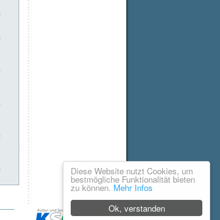
t
t
t
t
t
Diese Website nutzt Cookies, um
t
bestmögliche Funktionalität bieten
zu können.
Mehr Infos
Ok, verstanden