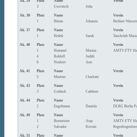
Ak. 29
Platz
Name
Verein
3
Usovitsch
Julia
Ak. 30
Platz
Name
Verein
1
Bitzan
Johanna
Berliner Wasserr
Ak. 37
Platz
Name
Verein
1
Heilek
Sarah
Tauchclub Marz
Ak. 40
Platz
Name
Verein
1
Hummel
Marion
AMTV-FTV Ha
4
Rohloff
Judith
6
Neubert
Ann
Ak. 41
Platz
Name
Verein
5
Martens
Charlotte
Ak. 43
Platz
Name
Verein
3
Goldack
Cathleen
Ak. 44
Platz
Name
Verein
2
Engelmann
Daniela
DLRG Berlin P
Ak. 49
Platz
Name
Verein
1
Burmeister
Anja
AMTV-FTV Ha
2
Salvador
Kerstin
Regenbogenforel
Ak. 51
Platz
Name
Verein