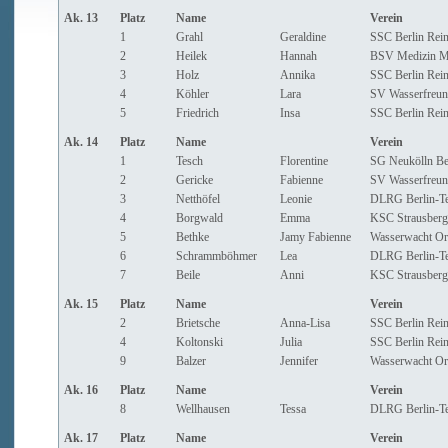
Ak. 13
Platz
Name
Verein
1
Grahl
Geraldine
SSC Berlin Rein
2
Heilek
Hannah
BSV Medizin Ma
3
Holz
Annika
SSC Berlin Rein
4
Köhler
Lara
SV Wasserfreun
5
Friedrich
Insa
SSC Berlin Rein
Ak. 14
Platz
Name
Verein
1
Tesch
Florentine
SG Neukölln Ber
2
Gericke
Fabienne
SV Wasserfreun
3
Netthöfel
Leonie
DLRG Berlin-T
4
Borgwald
Emma
KSC Strausberg
5
Bethke
Jamy Fabienne
Wasserwacht Or
6
Schrammböhmer
Lea
DLRG Berlin-T
7
Beile
Anni
KSC Strausber
Ak. 15
Platz
Name
Verein
2
Brietsche
Anna-Lisa
SSC Berlin Rein
4
Koltonski
Julia
SSC Berlin Rein
9
Balzer
Jennifer
Wasserwacht Or
Ak. 16
Platz
Name
Verein
8
Wellhausen
Tessa
DLRG Berlin-T
Ak. 17
Platz
Name
Verein