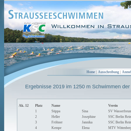
Home
|
Ausschreibung
|
Anme
Ergebnisse 2019 im 1250 m Schwimmen der 
Ak. 12
Platz
Name
Verein
1
Stippa
Sina
SV Wasserfreun
2
Heller
Josephine
SSC Berlin Rein
3
Fröhner
Jannika
SSC Berlin Rein
4
Kempe
Elena
MTV Wittenber