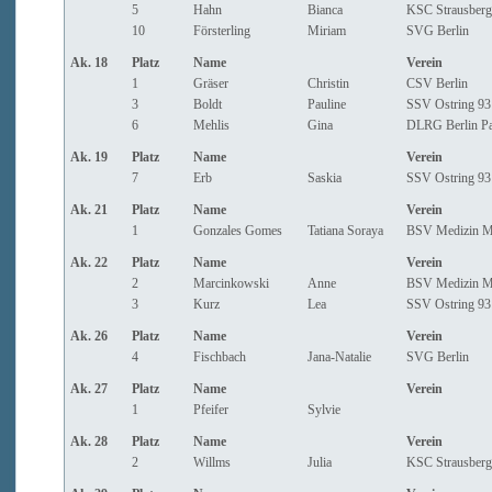
5
Hahn
Bianca
KSC Strausberg
10
Försterling
Miriam
SVG Berlin
Ak. 18
Platz
Name
Verein
1
Gräser
Christin
CSV Berlin
3
Boldt
Pauline
SSV Ostring 93 
6
Mehlis
Gina
DLRG Berlin P
Ak. 19
Platz
Name
Verein
7
Erb
Saskia
SSV Ostring 93 
Ak. 21
Platz
Name
Verein
1
Gonzales Gomes
Tatiana Soraya
BSV Medizin Ma
Ak. 22
Platz
Name
Verein
2
Marcinkowski
Anne
BSV Medizin Ma
3
Kurz
Lea
SSV Ostring 93 
Ak. 26
Platz
Name
Verein
4
Fischbach
Jana-Natalie
SVG Berlin
Ak. 27
Platz
Name
Verein
1
Pfeifer
Sylvie
Ak. 28
Platz
Name
Verein
2
Willms
Julia
KSC Strausberg