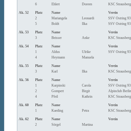
6
Ehlert
Doreen
KSC Strausberg
Ak. 52
Platz
Name
Verein
2
Mariangela
Leonardi
SSV Ostring 93 
5
Boldt
Ilka
SSV Ostring 93 
Ak. 53
Platz
Name
Verein
3
Beisser
Anke
KSC Strausberg
Ak. 54
Platz
Name
Verein
1
Aldus
Ulrike
SSV Ostring 93 
4
Heymann
Manuela
Ak. 55
Platz
Name
Verein
3
Karl
Ilka
KSC Strausberg
Ak. 56
Platz
Name
Verein
1
Karpinski
Carola
SSV Ostring 93 
2
Gompert
Birgit
Alpinclub Berli
4
Pfeil
Kathrin
KSC Strausberg
Ak. 60
Platz
Name
Verein
1
Kaeding
Petra
KSC Strausberg
Ak. 62
Platz
Name
Verein
2
Sörgel
Martina