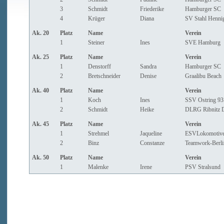
3
Schmidt
Friederike
Hamburger SC
4
Krüger
Diana
SV Stahl Henni
Ak. 20
Platz
Name
Verein
1
Steiner
Ines
SVE Hamburg
Ak. 25
Platz
Name
Verein
1
Denstorff
Sandra
Hamburger SC
2
Bretschneider
Denise
Graalibu Beach
Ak. 40
Platz
Name
Verein
1
Koch
Ines
SSV Ostring 93 
2
Schmidt
Heike
DLRG Ribnitz 
Ak. 45
Platz
Name
Verein
1
Strehmel
Jaqueline
ESVLokomotive
2
Binz
Constanze
Teamwork-Berlin
Ak. 50
Platz
Name
Verein
1
Malenke
Irene
PSV Stralsund