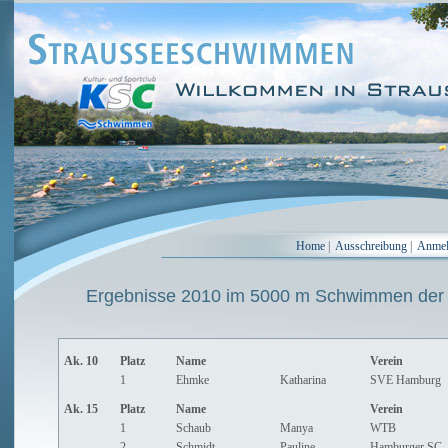
Home
|
Ausschreibung
|
Anme
Ergebnisse 2010 im 5000 m Schwimmen der 
Ak. 10
Platz
Name
Verein
1
Ehmke
Katharina
SVE Hamburg
Ak. 15
Platz
Name
Verein
1
Schaub
Manya
WTB
2
Schmidt
Pauline
Hamburger SC