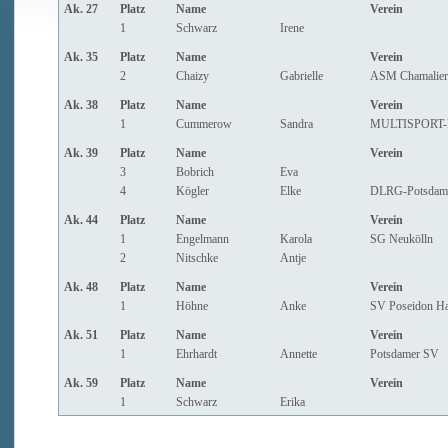
Ak. 27
Platz
Name
Verein
1
Schwarz
Irene
Ak. 35
Platz
Name
Verein
2
Chaizy
Gabrielle
ASM Chamaliere
Ak. 38
Platz
Name
Verein
1
Cummerow
Sandra
MULTISPORT-L
Ak. 39
Platz
Name
Verein
3
Bobrich
Eva
4
Kögler
Elke
DLRG-Potsdam
Ak. 44
Platz
Name
Verein
1
Engelmann
Karola
SG Neukölln
2
Nitschke
Antje
Ak. 48
Platz
Name
Verein
1
Höhne
Anke
SV Poseidon H
Ak. 51
Platz
Name
Verein
1
Ehrhardt
Annette
Potsdamer SV
Ak. 59
Platz
Name
Verein
1
Schwarz
Erika