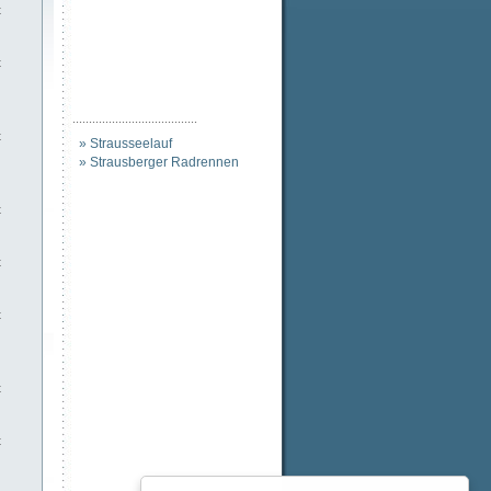
t
t
......................................
t
» Strausseelauf
» Strausberger Radrennen
t
t
t
t
t