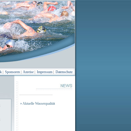
ik
|
Sponsoren
|
Anreise
|
Impressum
|
Datenschutz
......................................
» Aktuelle Wasserqualität
t
t