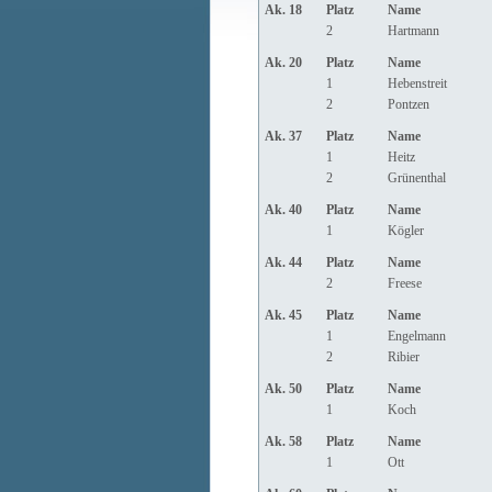
Ak. 18
Platz
Name
2
Hartmann
Ak. 20
Platz
Name
1
Hebenstreit
2
Pontzen
Ak. 37
Platz
Name
1
Heitz
2
Grünenthal
Ak. 40
Platz
Name
1
Kögler
Ak. 44
Platz
Name
2
Freese
Ak. 45
Platz
Name
1
Engelmann
2
Ribier
Ak. 50
Platz
Name
1
Koch
Ak. 58
Platz
Name
1
Ott