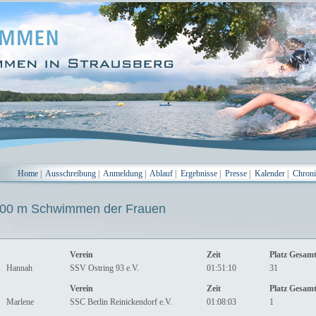
Home
|
Ausschreibung
|
Anmeldung
|
Ablauf
|
Ergebnisse
|
Presse
|
Kalender
|
Chron
0 m Schwimmen der Frauen
Verein
Zeit
Platz Gesam
Hannah
SSV Ostring 93 e.V.
01:51:10
31
Verein
Zeit
Platz Gesam
Marlene
SSC Berlin Reinickendorf e.V.
01:08:03
1