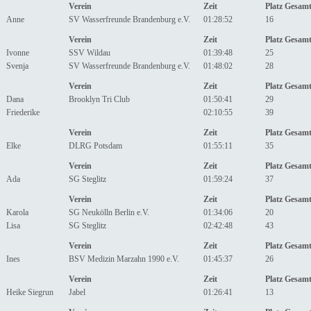
Verein
Zeit
Platz Gesam
Anne
SV Wasserfreunde Brandenburg e.V.
01:28:52
16
Verein
Zeit
Platz Gesam
Ivonne
SSV Wildau
01:39:48
25
Svenja
SV Wasserfreunde Brandenburg e.V.
01:48:02
28
Verein
Zeit
Platz Gesam
Dana
Brooklyn Tri Club
01:50:41
29
Friederike
02:10:55
39
Verein
Zeit
Platz Gesam
Elke
DLRG Potsdam
01:55:11
35
Verein
Zeit
Platz Gesam
Ada
SG Steglitz
01:59:24
37
Verein
Zeit
Platz Gesam
Karola
SG Neukölln Berlin e.V.
01:34:06
20
Lisa
SG Steglitz
02:42:48
43
Verein
Zeit
Platz Gesam
Ines
BSV Medizin Marzahn 1990 e.V.
01:45:37
26
Verein
Zeit
Platz Gesam
Heike Siegrun
Jabel
01:26:41
13